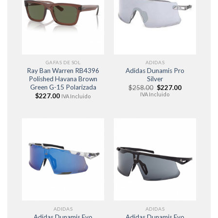
GAFAS DE SOL
ADIDAS
Ray Ban Warren RB4396
Adidas Dunamis Pro
Polished Havana Brown
Silver
Green G-15 Polarizada
El
El
$
258.00
$
227.00
precio
precio
IVA Incluido
$
227.00
IVA Incluido
original
actual
era:
es:
$258.00.
$227.00.
ADIDAS
ADIDAS
Adidas Dunamis Evo
Adidas Dunamis Evo