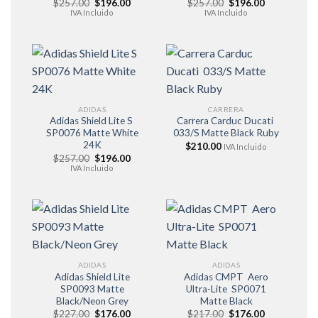
El
El
El
El
$
257.00
$
196.00
$
257.00
$
196.00
precio
precio
precio
precio
IVA Incluido
IVA Incluido
original
actual
original
actual
era:
es:
era:
es:
$257.00.
$196.00.
$257.00.
$196.00.
ADIDAS
CARRERA
Adidas Shield Lite S
Carrera Carduc Ducati
SP0076 Matte White
033/S Matte Black Ruby
24K
$
210.00
IVA Incluido
El
El
$
257.00
$
196.00
precio
precio
IVA Incluido
original
actual
era:
es:
$257.00.
$196.00.
ADIDAS
ADIDAS
Adidas Shield Lite
Adidas CMPT Aero
SP0093 Matte
Ultra-Lite SP0071
Black/Neon Grey
Matte Black
El
El
El
El
$
227.00
$
176.00
$
217.00
$
176.00