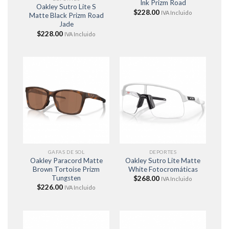
Ink Prizm Road
Oakley Sutro Lite S
$
228.00
IVA Incluido
Matte Black Prizm Road
Jade
$
228.00
IVA Incluido
GAFAS DE SOL
DEPORTES
Oakley Paracord Matte
Oakley Sutro Lite Matte
Brown Tortoise Prizm
White Fotocromáticas
Tungsten
$
268.00
IVA Incluido
$
226.00
IVA Incluido