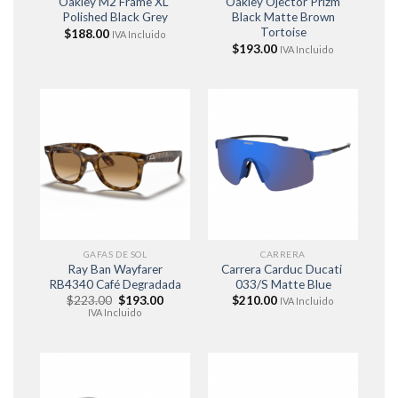
Oakley M2 Frame XL
Oakley Ojector Prizm
Polished Black Grey
Black Matte Brown
Tortoise
$
188.00
IVA Incluido
$
193.00
IVA Incluido
GAFAS DE SOL
CARRERA
Ray Ban Wayfarer
Carrera Carduc Ducati
RB4340 Café Degradada
033/S Matte Blue
El
El
$
223.00
$
193.00
$
210.00
IVA Incluido
precio
precio
IVA Incluido
original
actual
era:
es:
$223.00.
$193.00.