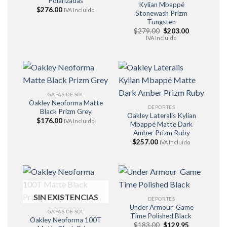
Polarizadas
Kylian Mbappé
$
276.00
IVA Incluido
Stonewash Prizm
Tungsten
El
El
$
279.00
$
203.00
precio
precio
IVA Incluido
original
actual
era:
es:
$279.00.
$203.00.
GAFAS DE SOL
Oakley Neoforma Matte
DEPORTES
Black Prizm Grey
Oakley Lateralis Kylian
$
176.00
IVA Incluido
Mbappé Matte Dark
Amber Prizm Ruby
$
257.00
IVA Incluido
SIN EXISTENCIAS
DEPORTES
Under Armour Game
GAFAS DE SOL
Time Polished Black
Oakley Neoforma 100T
El
El
$
183.00
$
129.95