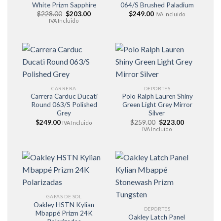
White Prizm Sapphire
064/S Brushed Paladium
El
El
$
228.00
$
203.00
$
249.00
IVA Incluido
precio
precio
IVA Incluido
original
actual
era:
es:
$228.00.
$203.00.
CARRERA
DEPORTES
Carrera Carduc Ducati
Polo Ralph Lauren Shiny
Round 063/S Polished
Green Light Grey Mirror
Grey
Silver
El
El
$
249.00
$
259.00
$
223.00
IVA Incluido
precio
precio
IVA Incluido
original
actual
era:
es:
$259.00.
$223.00.
GAFAS DE SOL
Oakley HSTN Kylian
DEPORTES
Mbappé Prizm 24K
Oakley Latch Panel