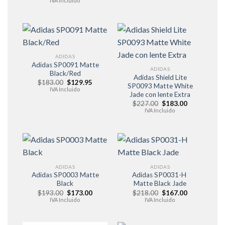
era:
es:
IVA Incluido
original
actual
$223.00.
$197.00.
era:
es:
$228.00.
$156.00.
ADIDAS
Adidas SP0091 Matte
ADIDAS
Black/Red
Adidas Shield Lite
El
El
$
183.00
$
129.95
SP0093 Matte White
precio
precio
IVA Incluido
Jade con lente Extra
original
actual
era:
es:
El
El
$
227.00
$
183.00
$183.00.
$129.95.
precio
precio
IVA Incluido
original
actual
era:
es:
$227.00.
$183.00.
ADIDAS
ADIDAS
Adidas SP0003 Matte
Adidas SP0031-H
Black
Matte Black Jade
El
El
El
El
$
193.00
$
173.00
$
218.00
$
167.00
precio
precio
precio
precio
IVA Incluido
IVA Incluido
original
actual
original
actual
era:
es:
era:
es:
$193.00.
$173.00.
$218.00.
$167.00.