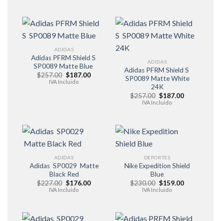
era:
es:
era:
es:
$257.00.
$196.00.
$257.00.
$196.00.
ADIDAS
Adidas PFRM Shield S
ADIDAS
SP0089 Matte Blue
Adidas PFRM Shield S
El
El
$
257.00
$
187.00
SP0089 Matte White
precio
precio
IVA Incluido
24K
original
actual
era:
es:
El
El
$
257.00
$
187.00
$257.00.
$187.00.
precio
precio
IVA Incluido
original
actual
era:
es:
$257.00.
$187.00.
ADIDAS
DEPORTES
Adidas SP0029 Matte
Nike Expedition Shield
Black Red
Blue
El
El
El
El
$
227.00
$
176.00
$
230.00
$
159.00
precio
precio
precio
precio
IVA Incluido
IVA Incluido
original
actual
original
actual
era:
es:
era:
es:
$227.00.
$176.00.
$230.00.
$159.00.