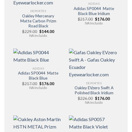
ADIDAS
Adidas SP0044 Matte
DEPORTES
Black Blue Iridium
Oakley Mercenary
El
El
$
217.00
$
176.00
Matte Carbon Prizm
precio
precio
IVA Incluido
Road Black
original
actual
era:
es:
El
El
$
229.00
$
144.00
$217.00.
$176.00.
precio
precio
IVA Incluido
original
actual
era:
es:
$229.00.
$144.00.
ADIDAS
Adidas SP0044 Matte
Black Blue
El
El
DEPORTES
$
217.00
$
176.00
precio
precio
Oakley EVzero Swift A
IVA Incluido
original
actual
Polished Black Iridium
era:
es:
El
El
$
226.00
$
176.00
$217.00.
$176.00.
precio
precio
IVA Incluido
original
actual
era:
es:
$226.00.
$176.00.