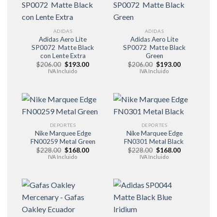
ADIDAS
ADIDAS
Adidas Aero Lite
Adidas Aero Lite
SP0072 Matte Black
SP0072 Matte Black
con Lente Extra
Green
El
El
El
El
$
206.00
$
193.00
$
206.00
$
193.00
precio
precio
precio
precio
IVA Incluido
IVA Incluido
original
actual
original
actual
era:
es:
era:
es:
$206.00.
$193.00.
$206.00.
$193.00.
DEPORTES
DEPORTES
Nike Marquee Edge
Nike Marquee Edge
FN00259 Metal Green
FN0301 Metal Black
El
El
El
El
$
228.00
$
168.00
$
228.00
$
168.00
precio
precio
precio
precio
IVA Incluido
IVA Incluido
original
actual
original
actual
era:
es:
era:
es:
$228.00.
$168.00.
$228.00.
$168.00.