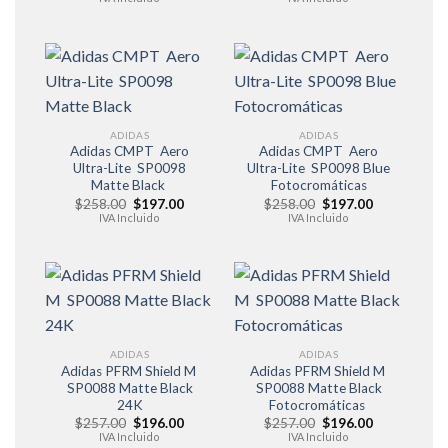
original
actual
original
actual
era:
es:
era:
es:
$257.00.
$176.00.
$257.00.
$176.00.
ADIDAS
ADIDAS
Adidas CMPT Aero
Adidas CMPT Aero
Ultra-Lite SP0098
Ultra-Lite SP0098 Blue
Matte Black
Fotocromáticas
El
El
El
El
$
258.00
$
197.00
$
258.00
$
197.00
precio
precio
precio
precio
IVA Incluido
IVA Incluido
original
actual
original
actual
era:
es:
era:
es:
$258.00.
$197.00.
$258.00.
$197.00.
ADIDAS
ADIDAS
Adidas PFRM Shield M
Adidas PFRM Shield M
SP0088 Matte Black
SP0088 Matte Black
24K
Fotocromáticas
El
El
El
El
$
257.00
$
196.00
$
257.00
$
196.00
precio
precio
precio
precio
IVA Incluido
IVA Incluido
original
actual
original
actual