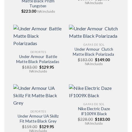
Matte Black Prizm
precio
precio
IVA Incluido
Tungsten
original
actual
era:
es:
$
223.00
IVA Incluido
$183.00.
$129.95.
GAFAS DE SOL
Under Armour Clutch
DEPORTES
Matte Black Polarizada
Under Armour Battle
El
El
$
183.00
$
149.00
Matte Black Polarizadas
precio
precio
IVA Incluido
El
El
$
183.00
$
129.95
original
actual
precio
precio
era:
es:
IVA Incluido
original
actual
$183.00.
$149.00.
era:
es:
$183.00.
$129.95.
GAFAS DE SOL
Nike Electric Daze
DEPORTES
IF1009X Black
Under Armour UA Skillz
El
El
$
228.00
$
183.00
Fit Matte Black Grey
precio
precio
IVA Incluido
El
El
$
159.00
$
129.95
original
actual
precio
precio
era:
es:
IVA Incluido