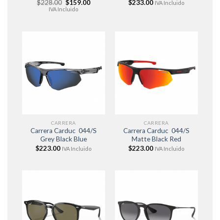
El
El
$
228.00
$
159.00
$
233.00
IVA Incluido
precio
precio
IVA Incluido
original
actual
era:
es:
$228.00.
$159.00.
CARRERA
CARRERA
Carrera Carduc 044/S
Carrera Carduc 044/S
Grey Black Blue
Matte Black Red
$
223.00
$
223.00
IVA Incluido
IVA Incluido