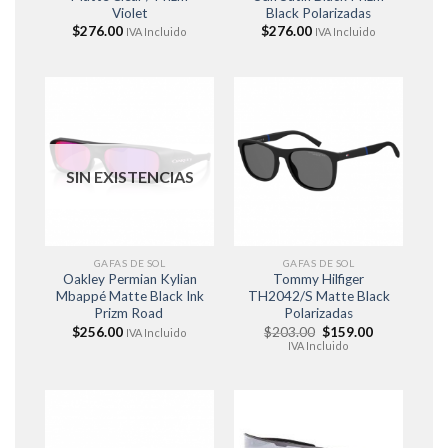
Violet
Black Polarizadas
$
276.00
$
276.00
IVA Incluido
IVA Incluido
SIN EXISTENCIAS
GAFAS DE SOL
GAFAS DE SOL
Oakley Permian Kylian
Tommy Hilfiger
Mbappé Matte Black Ink
TH2042/S Matte Black
Prizm Road
Polarizadas
El
El
$
256.00
$
203.00
$
159.00
IVA Incluido
precio
precio
IVA Incluido
original
actual
era:
es:
$203.00.
$159.00.