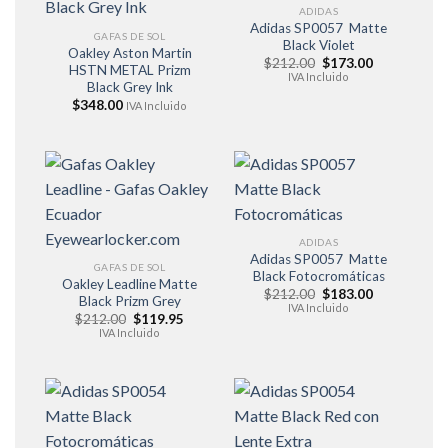
ADIDAS
Adidas SP0057 Matte
GAFAS DE SOL
Black Violet
Oakley Aston Martin
El
El
$
212.00
$
173.00
HSTN METAL Prizm
precio
precio
IVA Incluido
Black Grey Ink
original
actual
era:
es:
$
348.00
IVA Incluido
$212.00.
$173.00.
ADIDAS
Adidas SP0057 Matte
GAFAS DE SOL
Black Fotocromáticas
Oakley Leadline Matte
El
El
$
212.00
$
183.00
Black Prizm Grey
precio
precio
IVA Incluido
El
El
$
212.00
$
119.95
original
actual
precio
precio
era:
es:
IVA Incluido
original
actual
$212.00.
$183.00.
era:
es:
$212.00.
$119.95.