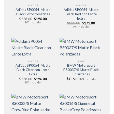
ADIDAS
ADIDAS
Adidas SP0054 Matte
Adidas SP0054 Matte
Black Fotocromáticas
Black Red con Lente
Extra
El
El
$
228.00
$
196.00
precio
precio
IVA Incluido
El
El
$
228.00
$
173.00
original
actual
precio
precio
IVA Incluido
era:
es:
original
actual
$228.00.
$196.00.
era:
es:
$228.00.
$173.00.
ADIDAS
BMW
Adidas SP0054 Matte
BMW Motorsport
Black Clear con Lente
BS0037/S Matte Black
Extra
Polarizadas
El
El
$
228.00
$
196.00
$
156.00
IVA Incluido
precio
precio
IVA Incluido
original
actual
era:
es:
$228.00.
$196.00.