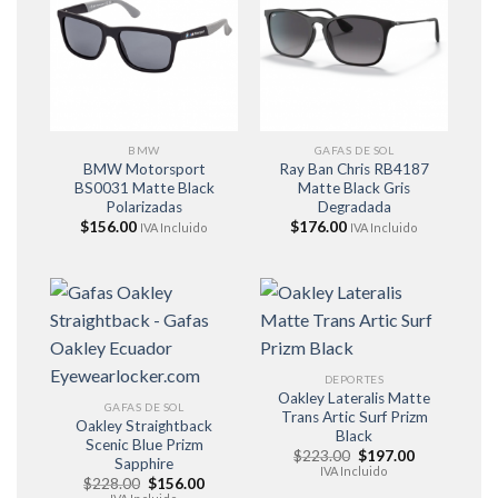
BMW
GAFAS DE SOL
BMW Motorsport
Ray Ban Chris RB4187
BS0031 Matte Black
Matte Black Gris
Polarizadas
Degradada
$
156.00
$
176.00
IVA Incluido
IVA Incluido
DEPORTES
Oakley Lateralis Matte
GAFAS DE SOL
Trans Artic Surf Prizm
Oakley Straightback
Black
Scenic Blue Prizm
El
El
$
223.00
$
197.00
Sapphire
precio
precio
IVA Incluido
El
El
$
228.00
$
156.00
original
actual
precio
precio