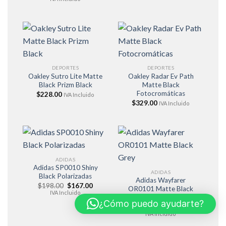
original
actual
era:
es:
$228.00.
$183.00.
DEPORTES
DEPORTES
Oakley Sutro Lite Matte
Oakley Radar Ev Path
Black Prizm Black
Matte Black
Fotocromáticas
$
228.00
IVA Incluido
$
329.00
IVA Incluido
ADIDAS
Adidas SP0010 Shiny
ADIDAS
Black Polarizadas
Adidas Wayfarer
El
El
$
198.00
$
167.00
OR0101 Matte Black
precio
precio
IVA Incluido
Grey
original
actual
¿Cómo puedo ayudarte?
era:
es:
El
El
$
183.00
$
129.95
$198.00.
$167.00.
precio
precio
IVA Incluido
original
actual
era:
es: