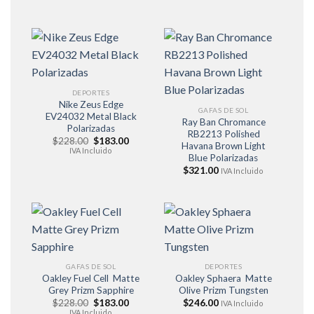
original
actual
$228.00.
$183.00.
era:
es:
$159.00.
$129.95.
DEPORTES
Nike Zeus Edge
GAFAS DE SOL
EV24032 Metal Black
Ray Ban Chromance
Polarizadas
RB2213 Polished
El
El
$
228.00
$
183.00
Havana Brown Light
precio
precio
IVA Incluido
Blue Polarizadas
original
actual
era:
es:
$
321.00
IVA Incluido
$228.00.
$183.00.
GAFAS DE SOL
DEPORTES
Oakley Fuel Cell Matte
Oakley Sphaera Matte
Grey Prizm Sapphire
Olive Prizm Tungsten
El
El
$
228.00
$
183.00
$
246.00
IVA Incluido
precio
precio
IVA Incluido