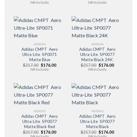
precio
precio
precio
precio
IVA Incluido
IVA Incluido
original
actual
original
actual
era:
es:
era:
es:
$227.00.
$176.00.
$217.00.
$176.00.
ADIDAS
ADIDAS
Adidas CMPT Aero
Adidas CMPT Aero
Ultra-Lite SP0071
Ultra-Lite SP0077
Matte Blue
Matte Black 24K
El
El
El
El
$
217.00
$
176.00
$
257.00
$
176.00
precio
precio
precio
precio
IVA Incluido
IVA Incluido
original
actual
original
actual
era:
es:
era:
es:
$217.00.
$176.00.
$257.00.
$176.00.
ADIDAS
ADIDAS
Adidas CMPT Aero
Adidas CMPT Aero
Ultra-Lite SP0077
Ultra-Lite SP0077
Matte Black Red
Matte Black
El
El
El
El
$
257.00
$
176.00
$
257.00
$
176.00
precio
precio
precio
precio
IVA Incluido
IVA Incluido