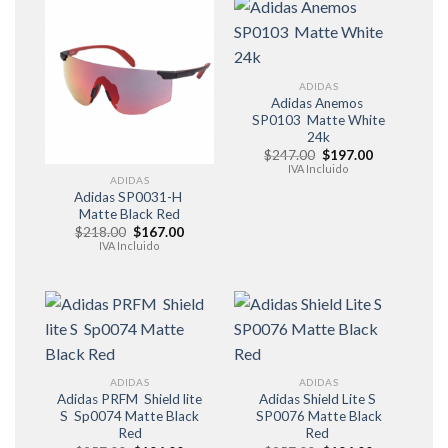
ADIDAS
Adidas Anemos
SP0103 Matte White
24k
El
El
$
247.00
$
197.00
precio
precio
IVA Incluido
original
actual
ADIDAS
era:
es:
Adidas SP0031-H
$247.00.
$197.00.
Matte Black Red
El
El
$
218.00
$
167.00
precio
precio
IVA Incluido
original
actual
era:
es:
$218.00.
$167.00.
ADIDAS
ADIDAS
Adidas PRFM Shield lite
Adidas Shield Lite S
S Sp0074 Matte Black
SP0076 Matte Black
Red
Red