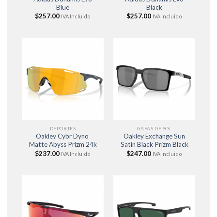
Blue
Black
$
257.00
$
257.00
IVA Incluido
IVA Incluido
DEPORTES
GAFAS DE SOL
Oakley Cybr Dyno
Oakley Exchange Sun
Matte Abyss Prizm 24k
Satin Black Prizm Black
$
237.00
$
247.00
IVA Incluido
IVA Incluido