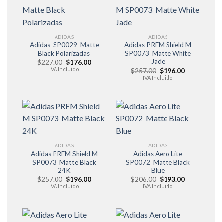
ADIDAS
ADIDAS
Adidas SP0029 Matte
Adidas PRFM Shield M
Black Polarizadas
SP0073 Matte White
Jade
El
El
$
227.00
$
176.00
precio
precio
IVA Incluido
El
El
$
257.00
$
196.00
original
actual
precio
precio
IVA Incluido
era:
es:
original
actual
$227.00.
$176.00.
era:
es:
$257.00.
$196.00.
ADIDAS
ADIDAS
Adidas PRFM Shield M
Adidas Aero Lite
SP0073 Matte Black
SP0072 Matte Black
24K
Blue
El
El
El
El
$
257.00
$
196.00
$
206.00
$
193.00
precio
precio
precio
precio
IVA Incluido
IVA Incluido
original
actual
original
actual
era:
es:
era:
es:
$257.00.
$196.00.
$206.00.
$193.00.