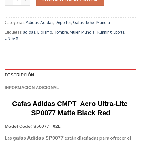
$257.00.
$176.00.
Categorías:
Adidas
,
Adidas
,
Deportes
,
Gafas de Sol
,
Mundial
Etiquetas:
adidas
,
Ciclismo
,
Hombre
,
Mujer
,
Mundial
,
Running
,
Sports
,
UNISEX
DESCRIPCIÓN
INFORMACIÓN ADICIONAL
Gafas Adidas CMPT Aero Ultra-Lite
SP
0077 Matte Black Red
Model Code:
Sp0077 02L
Las
están diseñadas para ofrecer el
gafas Adidas SP0077