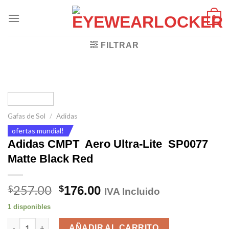
Skip
0
to
content
FILTRAR
Gafas de Sol
/
Adidas
ofertas mundial!
Adidas CMPT Aero Ultra-Lite SP0077
Matte Black Red
257.00
El
El
$
$
176.00
IVA Incluido
precio
precio
1 disponibles
original
actual
Adidas CMPT Aero Ultra-Lite SP0077 Matte Black Red cantida
era:
es:
AÑADIR AL CARRITO