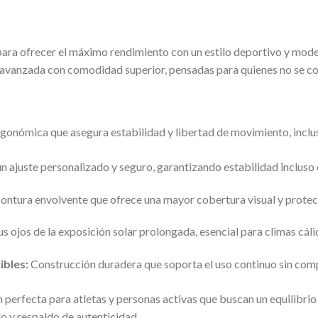
ara ofrecer el máximo rendimiento con un estilo deportivo y modern
a avanzada con comodidad superior, pensadas para quienes no se c
onómica que asegura estabilidad y libertad de movimiento, incluso
n ajuste personalizado y seguro, garantizando estabilidad incluso
ntura envolvente que ofrece una mayor cobertura visual y protecci
s ojos de la exposición solar prolongada, esencial para climas cál
ibles:
Construcción duradera que soporta el uso continuo sin co
n perfecta para atletas y personas activas que buscan un equilibrio 
o y respaldo de autenticidad.