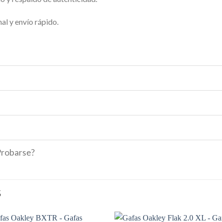
al y envío rápido.
Probarse?
S