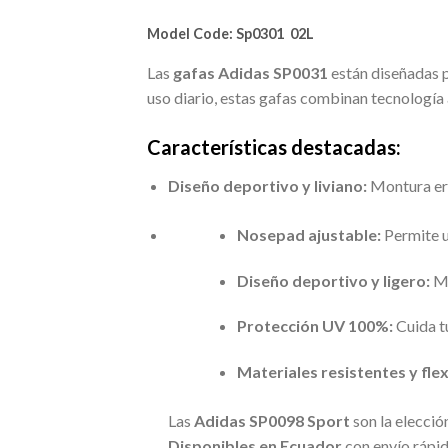
Model Code:
Sp0301 02L
Las
gafas Adidas SP0031
están diseñadas p
uso diario, estas gafas combinan tecnologí
Características destacadas:
Diseño deportivo y liviano:
Montura erg
Nosepad ajustable:
Permite u
Diseño deportivo y ligero:
Mo
Protección UV 100%:
Cuida tu
Materiales resistentes y flex
Las
Adidas SP0098 Sport
son la elecció
Disponibles en Ecuador
con envío rápid