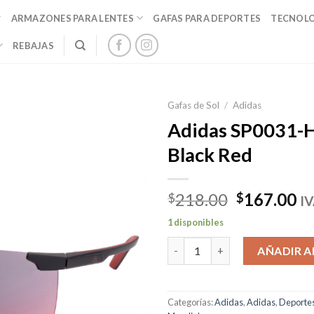
ARMAZONES PARA LENTES
GAFAS PARA DEPORTES
TECNOL
REBAJAS
Gafas de Sol
/
Adidas
Adidas SP0031-
Black Red
El
El
218.00
167.00
$
$
IV
precio
pr
1 disponibles
original
ac
Adidas SP0031-H Matte Black 
era:
es
AÑADIR A
$218.00.
$1
Categorías:
Adidas
,
Adidas
,
Deporte