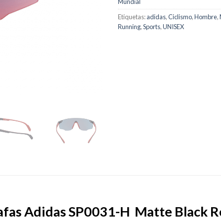
Mundial
Etiquetas:
adidas
,
Ciclismo
,
Hombre
,
Running
,
Sports
,
UNISEX
afas Adidas SP0031-H Matte Black R