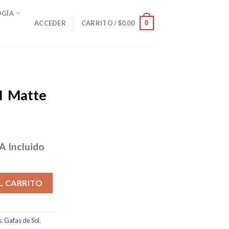
OGÍA
0
ACCEDER
CARRITO /
$
0.00
H Matte
A Incluido
ecio
tual
Red cantidad
:
L CARRITO
67.00.
s
,
Gafas de Sol
,