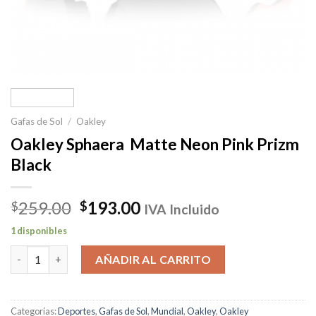
Gafas de Sol
/
Oakley
Oakley Sphaera Matte Neon Pink Prizm
Black
El
El
259.00
193.00
$
$
IVA Incluido
precio
precio
1 disponibles
original
actual
Oakley Sphaera Matte Neon Pink Prizm Black cantidad
era:
es:
AÑADIR AL CARRITO
$259.00.
$193.00.
Categorías:
Deportes
,
Gafas de Sol
,
Mundial
,
Oakley
,
Oakley