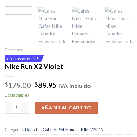
Deportes
ofertas mundial!
Nike Run X2 Violet
El
El
179.00
89.95
$
$
IVA Incluido
precio
precio
1 disponibles
original
actual
Nike Run X2 Violet cantidad
era:
es:
AÑADIR AL CARRITO
$179.00.
$89.95.
Categorías:
Deportes
,
Gafas de Sol
,
Mundial
,
NIKE VISION