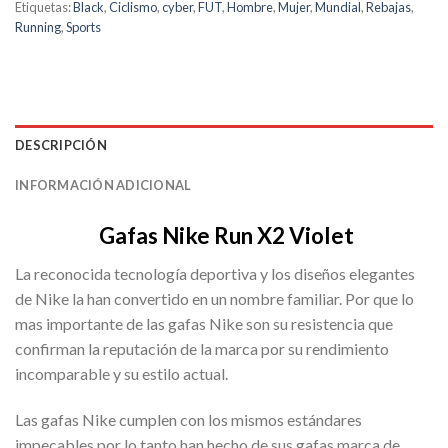
Etiquetas:
Black
,
Ciclismo
,
cyber
,
FUT
,
Hombre
,
Mujer
,
Mundial
,
Rebajas
,
Running
,
Sports
DESCRIPCIÓN
INFORMACIÓN ADICIONAL
Gafas Nike Run X2 Violet
La reconocida tecnología deportiva y los diseños elegantes
de Nike la han convertido en un nombre familiar. Por que lo
mas importante de las gafas Nike son su resistencia que
confirman la reputación de la marca por su rendimiento
incomparable y su estilo actual.
Las gafas Nike cumplen con los mismos estándares
impecables por lo tanto han hecho de sus gafas marca de