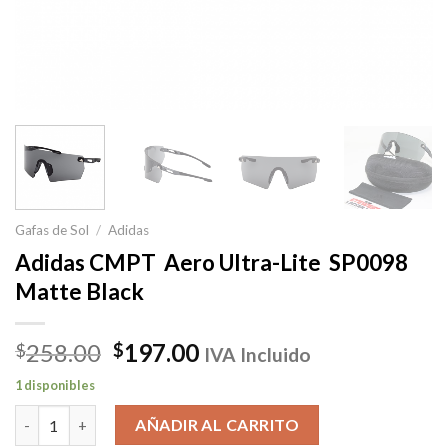
Gafas de Sol
/
Adidas
Adidas CMPT Aero Ultra-Lite SP0098
Matte Black
El
El
258.00
197.00
$
$
IVA Incluido
precio
precio
1 disponibles
original
actual
Adidas CMPT Aero Ultra-Lite SP0098 Matte Black cantidad
era:
es:
AÑADIR AL CARRITO
$258.00.
$197.00.