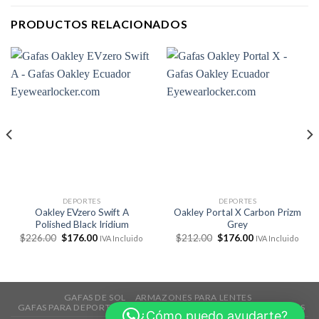
PRODUCTOS RELACIONADOS
DEPORTES
DEPORTES
Oakley EVzero Swift A
Oakley Portal X Carbon Prizm
Polished Black Iridium
Grey
El
El
El
El
$
226.00
$
176.00
$
212.00
$
176.00
IVA Incluido
IVA Incluido
precio
precio
precio
precio
original
actual
original
actual
era:
es:
era:
es:
$226.00.
$176.00.
$212.00.
$176.00.
GAFAS DE SOL
ARMAZONES PARA LENTES
GAFAS PARA DEPORTES
TECNOLOGÍA
ACCESORIOS
REBAJAS
¿Cómo puedo ayudarte?