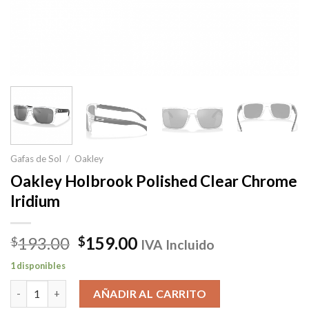
Gafas de Sol
/
Oakley
Oakley Holbrook Polished Clear Chrome
Iridium
El
El
193.00
159.00
$
$
IVA Incluido
precio
precio
1 disponibles
original
actual
Oakley Holbrook Polished Clear Chrome Iridium cantidad
era:
es:
AÑADIR AL CARRITO
$193.00.
$159.00.