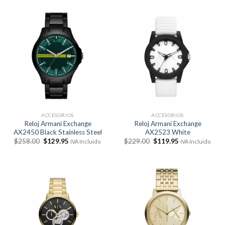
era:
es:
era:
es:
$258.00.
$129.95.
$239.00.
$119.95.
ACCESORIOS
ACCESORIOS
Reloj Armani Exchange
Reloj Armani Exchange
AX2450 Black Stainless Steel
AX2523 White
El
El
El
El
$
258.00
$
129.95
$
229.00
$
119.95
IVA Incluido
IVA Incluido
precio
precio
precio
precio
original
actual
original
actual
era:
es:
era:
es:
$258.00.
$129.95.
$229.00.
$119.95.