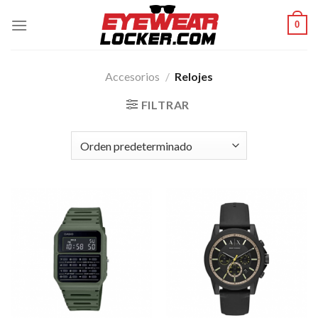
Skip
0
to
content
Accesorios
/
Relojes
FILTRAR