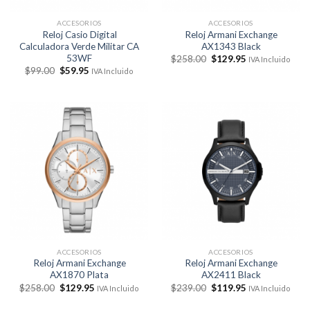
ACCESORIOS
ACCESORIOS
Reloj Casio Digital
Reloj Armani Exchange
Calculadora Verde Militar CA
AX1343 Black
53WF
El
El
$
258.00
$
129.95
IVA Incluido
precio
precio
El
El
$
99.00
$
59.95
IVA Incluido
original
actual
precio
precio
era:
es:
original
actual
$258.00.
$129.95.
era:
es:
$99.00.
$59.95.
ACCESORIOS
ACCESORIOS
Reloj Armani Exchange
Reloj Armani Exchange
AX1870 Plata
AX2411 Black
El
El
El
El
$
258.00
$
129.95
$
239.00
$
119.95
IVA Incluido
IVA Incluido
precio
precio
precio
precio
original
actual
original
actual