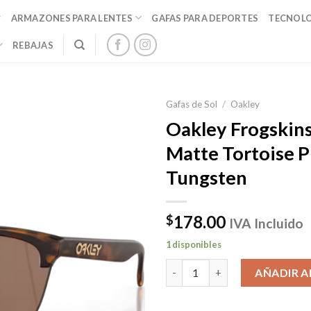
ARMAZONES PARA LENTES
GAFAS PARA DEPORTES
TECNOL
REBAJAS
Gafas de Sol
/
Oakley
Oakley Frogskins
Matte Tortoise 
Tungsten
178.00
$
IVA Incluido
1 disponibles
Oakley Frogskins Lite Matte T
AÑADIR A