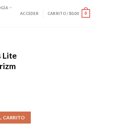
OGÍA
0
ACCEDER
CARRITO /
$
0.00
 Lite
Prizm
ortoise Prizm Tungsten cantidad
L CARRITO