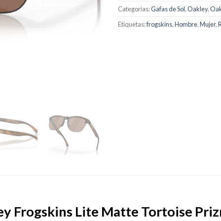
Categorías:
Gafas de Sol
,
Oakley
,
Oak
Etiquetas:
frogskins
,
Hombre
,
Mujer
,
y Frogskins Lite Matte Tortoise Pr