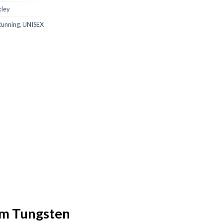
ley
Running
,
UNISEX
izm Tungsten