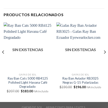
PRODUCTOS RELACIONADOS
SIN EXISTENCIAS
SIN EXISTENCIAS
GAFAS DE SOL
GAFAS DE SOL
Ray Ban Cats 5000 RB4125
Ray Ban Aviador RB3025
Polished Light Havana Café
Negras G-15 Polarizadas
Degradado
El
El
$
230.00
$
196.00
IVA Incluido
precio
precio
El
El
$
207.00
$
183.00
IVA Incluido
original
actual
precio
precio
era:
es:
original
actual
$230.00.
$196.00.
era:
es:
$207.00.
$183.00.
GAFAS DE SOL
ARMAZONES PARA LENTES