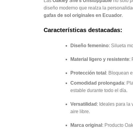
Las
Oakley She’s Unstoppable
no solo p
diseño moderno que realza la personalida
gafas de sol originales en Ecuador
.
Características destacadas:
Diseño femenino
: Silueta m
Material ligero y resistente
:
Protección total
: Bloquean e
Comodidad prolongada
: Pl
estable durante todo el día.
Versatilidad
: Ideales para la
aire libre.
Marca original
: Producto Oak