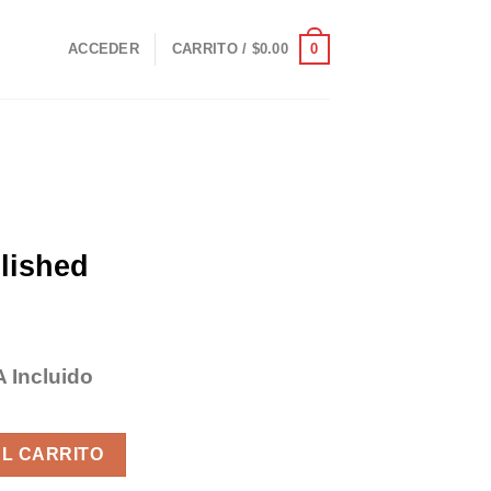
0
ACCEDER
CARRITO /
$
0.00
lished
A Incluido
ecio
tual
shed Black Grey cantidad
:
AL CARRITO
48.95.