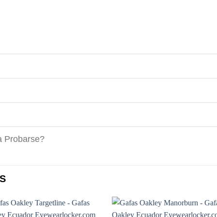
a Probarse?
S