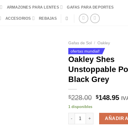
ARMAZONES PARA LENTES
GAFAS PARA DEPORTES
ACCESORIOS
REBAJAS
Gafas de Sol
/
Oakley
ofertas mundial!
Oakley Shes
Unstoppable Po
Black Grey
El
El
228.00
148.95
$
$
IV
precio
pr
1 disponibles
original
ac
Oakley Shes Unstoppable Poli
era:
es
AÑADIR 
$228.00.
$1