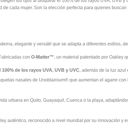
rotegen tus ojos al bloquear el 100% de los rayos UVA, UVB y
d de cada mujer. Son la elección perfecta para quienes buscan
oderna, elegante y versátil que se adapta a diferentes estilos, d
 Fabricadas con
O-Matter™
, un material patentado por Oakley 
l
100% de los rayos UVA, UVB y UVC
, además de la luz azul
aquetas nasales de Unobtainium® que aumentan el agarre con l
 vida urbana en Quito, Guayaquil, Cuenca o la playa, adaptándo
ley auténtico, reconocido a nivel mundial por su innovación y es