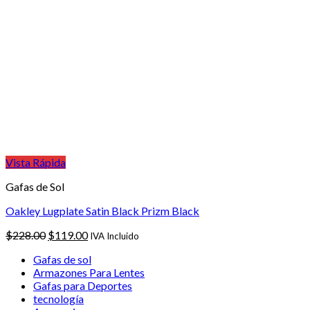
Vista Rápida
Gafas de Sol
Oakley Lugplate Satin Black Prizm Black
El
El
$
228.00
$
119.00
IVA Incluido
precio
precio
Gafas de sol
original
actual
Armazones Para Lentes
era:
es:
Gafas para Deportes
$228.00.
$119.00.
tecnología