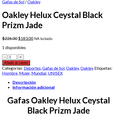
Gafas de Sol
/
Oakley
Oakley Helux Ceystal Black
Prizm Jade
El
El
$
226.00
$
183.00
IVA Incluido
precio
precio
1 disponibles
original
actual
era:
es:
Oakley
$226.00.
$183.00.
Helux
Añadir al carrito
Ceystal
Categorías:
Deportes
,
Gafas de Sol
,
Oakley
,
Oakley
Etiquetas:
Black
Hombre
,
Mujer
,
Mundial
,
UNISEX
Prizm
Jade
Descripción
cantidad
Información adicional
Gafas Oakley Helux Ceystal
Black Prizm Jade