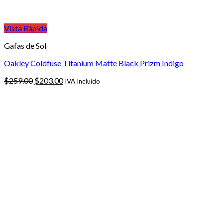
Vista Rápida
Gafas de Sol
Oakley Coldfuse Titanium Matte Black Prizm Indigo
El
El
$
259.00
$
203.00
IVA Incluido
precio
precio
original
actual
era:
es:
$259.00.
$203.00.