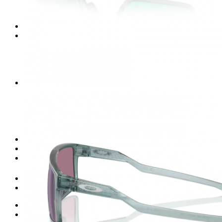
Armani Exchange
NIKE
Gafas para Deportes
tecnología
Polarizadas
Prizm
Chromance
Evolve
Accesorios
Mochilas
Relojes
Billeteras
Estuches
Gorras
REBAJAS
Buscar
por:
Acceder