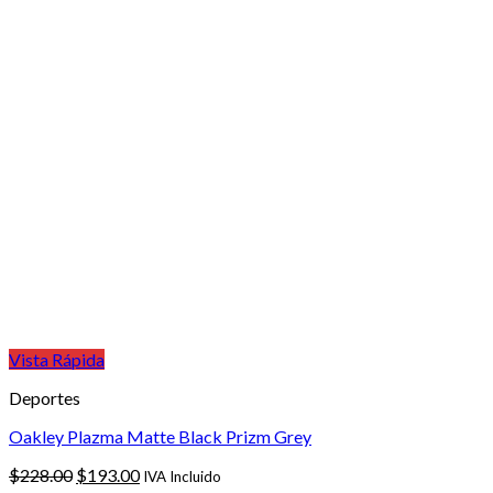
Vista Rápida
Deportes
Oakley Plazma Matte Black Prizm Grey
El
El
$
228.00
$
193.00
IVA Incluido