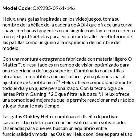
Model Code:
OX9285-09 61-146
Helux, unas gafas inspiradas en los videojuegos, toma su
nombre de la hélice de la cadena de ADN que ofrece una curva
suave con líneas tangentes en un ángulo constante con respecto
a un eje fijo. Pruébelas para encontrar detalles en el interior de
las patillas como un guiño a la inspiración del nombre del
modelo.
Con una montura extragrande fabricada con material ligero O
Matter™, el resultado es un campo de visión optimizado para
una experiencia de juego superior. Combinado con patillas
ultrafinas compatibles con auriculares y una plaqueta nasal
ajustable de Unobtainium™, Helux ofrece comodidad durante
todo el día y un ajuste personalizado. Con la tecnología de
lentes Prizm Gaming™ 2.0 que filtra la luz azul*, Helux ofrece
una comodidad mejorada que le permite reaccionar más rápido
y jugar durante más tiempo.
Las gafas
Oakley Helux
combinan el diseño deportivo
característico de la marca con un estilo urbano sofisticado.
Diseñadas para quienes buscan un equilibrio entre
funcionalidad y moda, las Oakley Helux son ideales para el uso