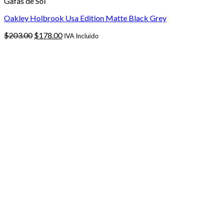
Gafas de Sol
Oakley Holbrook Usa Edition Matte Black Grey
El
El
$
203.00
$
178.00
IVA Incluido
precio
precio
original
actual
era:
es:
$203.00.
$178.00.