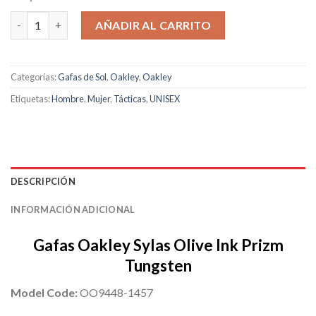
Oakley Sylas Olive Ink Prizm Tungsten cantidad
AÑADIR AL CARRITO
Categorías:
Gafas de Sol
,
Oakley
,
Oakley
Etiquetas:
Hombre
,
Mujer
,
Tácticas
,
UNISEX
DESCRIPCIÓN
INFORMACIÓN ADICIONAL
Gafas Oakley Sylas Olive Ink Prizm
Tungsten
Model Code:
OO9448-1457