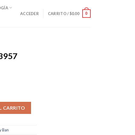
OGÍA
0
ACCEDER
CARRITO /
$
0.00
B3957
de G-15 cantidad
L CARRITO
y Ban