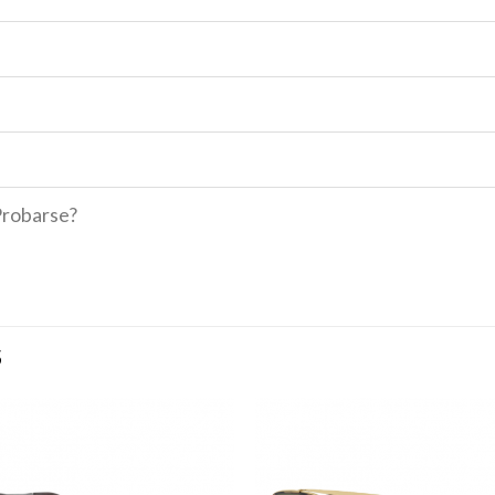
Probarse?
S