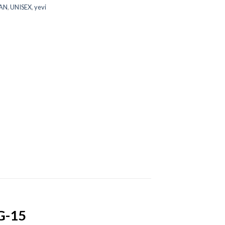
AN
,
UNISEX
,
yevi
G-15