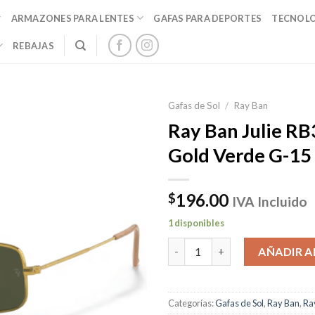
ARMAZONES PARA LENTES
GAFAS PARA DEPORTES
TECNOL
REBAJAS
Gafas de Sol
/
Ray Ban
Ray Ban Julie R
Gold Verde G-15
196.00
$
IVA Incluido
1 disponibles
Ray Ban Julie RB3957 Gold Ver
AÑADIR A
Categorías:
Gafas de Sol
,
Ray Ban
,
Ra