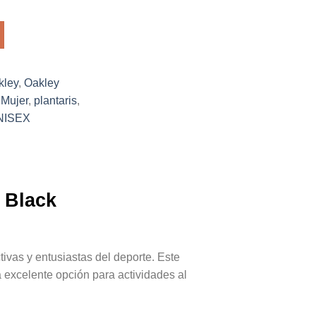
kley
,
Oakley
,
Mujer
,
plantaris
,
NISEX
 Black
ivas y entusiastas del deporte. Este
a excelente opción para actividades al