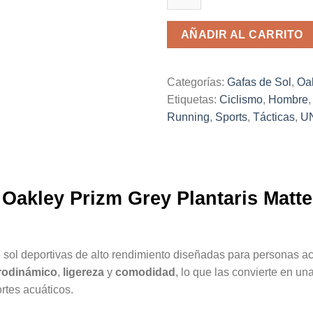
Matte
Black
AÑADIR AL CARRITO
cantidad
Categorías:
Gafas de Sol
,
Oa
Etiquetas:
Ciclismo
,
Hombre
Running
,
Sports
,
Tácticas
,
U
 Oakley Prizm Grey Plantaris Matte
sol deportivas de alto rendimiento diseñadas para personas act
rodinámico
,
ligereza
y
comodidad
, lo que las convierte en un
ortes acuáticos.