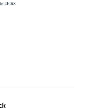
jer
,
UNISEX
ck