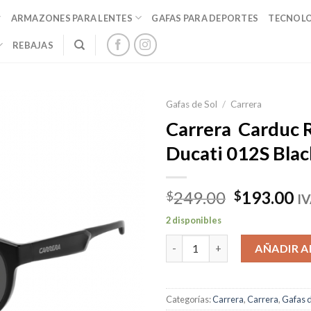
ARMAZONES PARA LENTES
GAFAS PARA DEPORTES
TECNOL
REBAJAS
Gafas de Sol
/
Carrera
Carrera Carduc
Ducati 012S Blac
El
El
249.00
193.00
$
$
IV
precio
pr
2 disponibles
original
ac
Carrera Carduc Round Ducati 
era:
es
AÑADIR A
$249.00.
$1
Categorías:
Carrera
,
Carrera
,
Gafas d