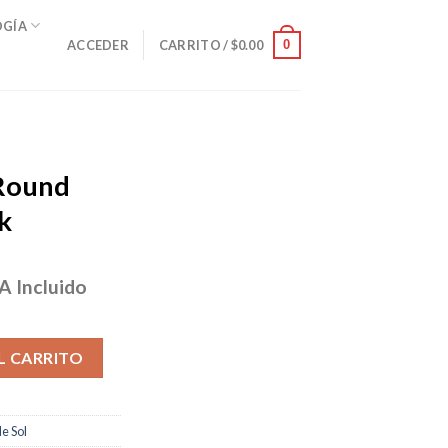
OGÍA
0
ACCEDER
CARRITO /
$
0.00
 Round
k
A Incluido
ecio
tual
012S Black cantidad
:
L CARRITO
93.00.
e Sol