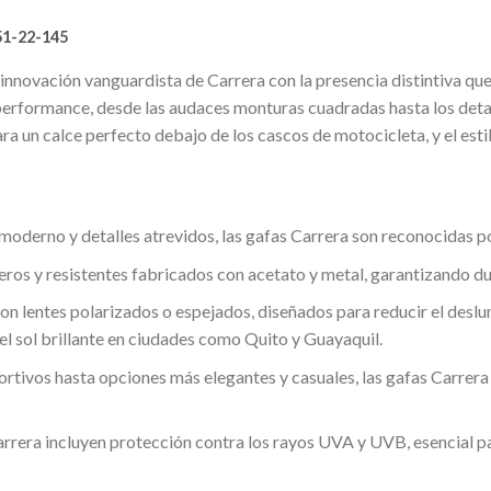
51-22-145
innovación vanguardista de Carrera con la presencia distintiva que
 performance, desde las audaces monturas cuadradas hasta los detal
para un calce perfecto debajo de los cascos de motocicleta, y el es
o moderno y detalles atrevidos, las gafas Carrera son reconocidas 
eros y resistentes fabricados con acetato y metal, garantizando d
on lentes polarizados o espejados, diseñados para reducir el deslu
 el sol brillante en ciudades como Quito y Guayaquil.
ortivos hasta opciones más elegantes y casuales, las gafas Carrer
arrera incluyen protección contra los rayos UVA y UVB, esencial pa