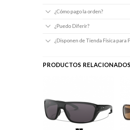
¿Cómo pago la orden?
¿Puedo Diferir?
¿Disponen de Tienda Física para 
PRODUCTOS RELACIONADO
STENCIAS