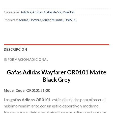
Categorías:
Adidas
,
Adidas
,
Gafas de Sol
,
Mundial
Etiquetas:
adidas
,
Hombre
,
Mujer
,
Mundial
,
UNISEX
DESCRIPCIÓN
INFORMACIÓN ADICIONAL
Gafas Adidas Wayfarer OR0101 Matte
Black Grey
Model Code:
OR0101 51-20
Las
gafas Adidas OR0101
están diseñadas para ofrecer el
máximo rendimiento con un estilo deportivo y moderno.
Ideales para actividades al aire libre y uso diario, estas gafas