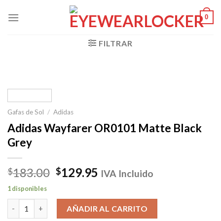
Skip
0
to
content
FILTRAR
Gafas de Sol
/
Adidas
Adidas Wayfarer OR0101 Matte Black
Grey
El
El
183.00
129.95
$
$
IVA Incluido
precio
precio
1 disponibles
original
actual
Adidas Wayfarer OR0101 Matte Black Grey cantidad
era:
es:
AÑADIR AL CARRITO
$183.00.
$129.95.