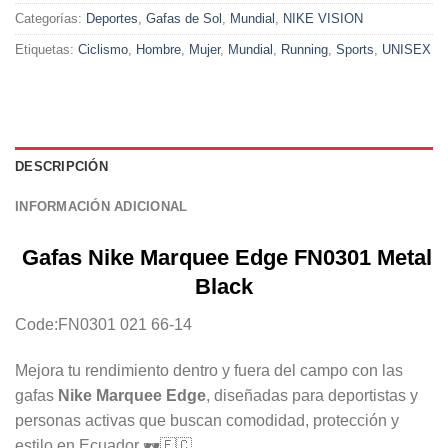
Categorías:
Deportes
,
Gafas de Sol
,
Mundial
,
NIKE VISION
Etiquetas:
Ciclismo
,
Hombre
,
Mujer
,
Mundial
,
Running
,
Sports
,
UNISEX
DESCRIPCIÓN
INFORMACIÓN ADICIONAL
Gafas Nike Marquee Edge FN0301 Metal
Black
Code:FN0301 021 66-14
Mejora tu rendimiento dentro y fuera del campo con las
gafas
Nike Marquee Edge
, diseñadas para deportistas y
personas activas que buscan comodidad, protección y
estilo en Ecuador 🕶️🇪🇨