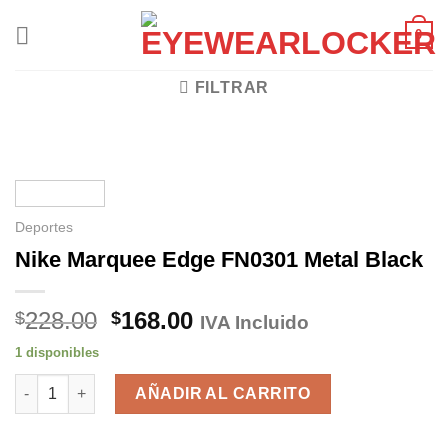
Skip
0
to
content
FILTRAR
Deportes
Nike Marquee Edge FN0301 Metal Black
El
El
228.00
168.00
$
$
IVA Incluido
precio
precio
1 disponibles
original
actual
Nike Marquee Edge FN0301 Metal Black cantidad
era:
es:
AÑADIR AL CARRITO
$228.00.
$168.00.