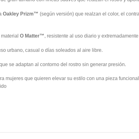
ía
Oakley Prizm™
(según versión) que realzan el color, el contr
 material
O Matter™
, resistente al uso diario y extremadament
so urbano, casual o días soleados al aire libre.
ue se adaptan al contorno del rostro sin generar presión.
ra mujeres que quieren elevar su estilo con una pieza funciona
pido