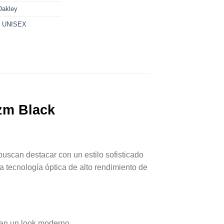
Oakley
,
UNISEX
izm Black
buscan destacar con un estilo sofisticado
 tecnología óptica de alto rendimiento de
tan un look moderno.