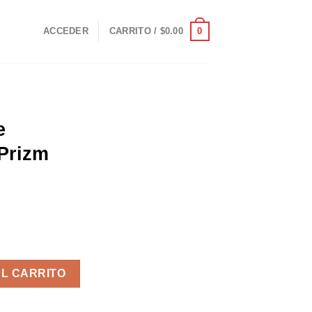
0
ACCEDER
CARRITO /
$
0.00
e
 Prizm
ck Prizm Black cantidad
AL CARRITO