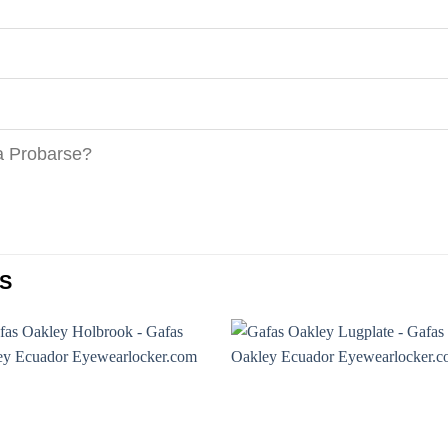
a Probarse?
S