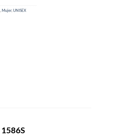
m
,
Mujer
,
UNISEX
H 1586S