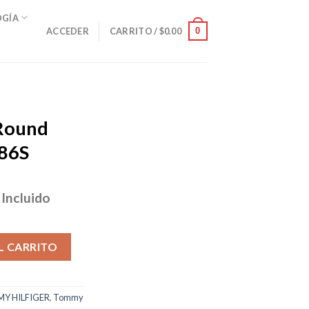
OGÍA
0
ACCEDER
CARRITO /
$
0.00
 Round
586S
 Incluido
cio
ual
ld TH 1586S cantidad
L CARRITO
.95.
Y HILFIGER
,
Tommy