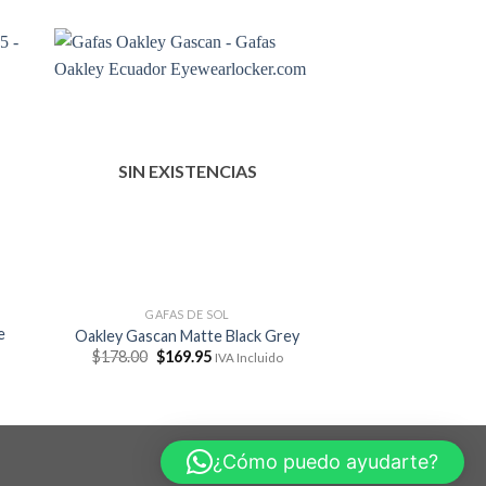
SIN EXISTENCIAS
GAFAS DE SOL
e
Oakley Gascan Matte Black Grey
El
El
$
178.00
$
169.95
IVA Incluido
precio
precio
original
actual
era:
es:
$178.00.
$169.95.
¿Cómo puedo ayudarte?