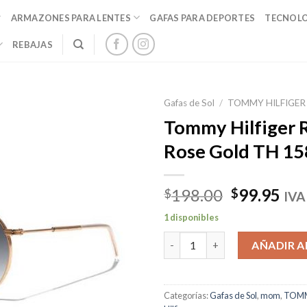
ARMAZONES PARA LENTES
GAFAS PARA DEPORTES
TECNOL
REBAJAS
Gafas de Sol
/
TOMMY HILFIGER
Tommy Hilfiger
Rose Gold TH 1
El
El
198.00
99.95
$
$
IVA
precio
pre
1 disponibles
original
act
Tommy Hilfiger Round Rose Go
era:
es:
AÑADIR A
$198.00.
$99
Categorías:
Gafas de Sol
,
mom
,
TOMM