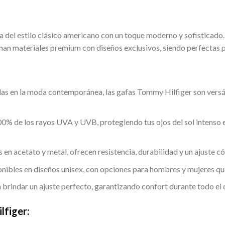
ia del estilo clásico americano con un toque moderno y sofisticad
inan materiales premium con diseños exclusivos, siendo perfectas 
das en la moda contemporánea, las gafas Tommy Hilfiger son versát
100% de los rayos UVA y UVB, protegiendo tus ojos del sol intenso en
 en acetato y metal, ofrecen resistencia, durabilidad y un ajuste c
onibles en diseños unisex, con opciones para hombres y mujeres que 
 brindar un ajuste perfecto, garantizando confort durante todo el d
lfiger: