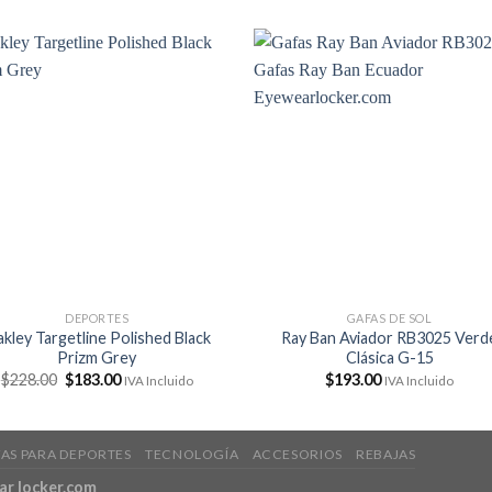
DEPORTES
GAFAS DE SOL
kley Targetline Polished Black
Ray Ban Aviador RB3025 Verd
Prizm Grey
Clásica G-15
El
El
$
228.00
$
183.00
$
193.00
IVA Incluido
IVA Incluido
precio
precio
original
actual
era:
es:
$228.00.
$183.00.
AS PARA DEPORTES
TECNOLOGÍA
ACCESORIOS
REBAJAS
r locker.com