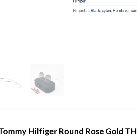
Hilfiger
Etiquetas:
Black
,
cyber
,
Hombre
,
mo
Tommy Hilfiger Round Rose Gold T