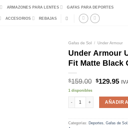
ARMAZONES PARA LENTES
GAFAS PARA DEPORTES
ACCESORIOS
REBAJAS
Gafas de Sol
/
Under Armour
Under Armour U
Fit Matte Black
El
El
159.00
129.95
$
$
IV
precio
pr
1 disponibles
original
ac
Under Armour UA Skillz Fit Mat
era:
es
AÑADIR 
$159.00.
$1
Categorías:
Deportes
,
Gafas de Sol