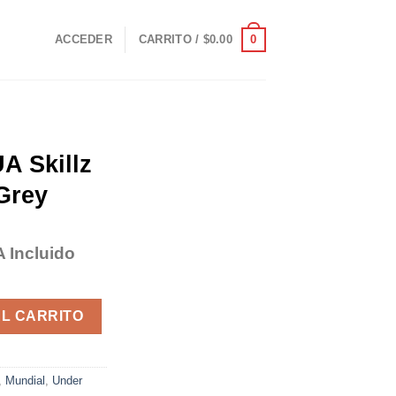
0
ACCEDER
CARRITO /
$
0.00
A Skillz
 Grey
A Incluido
ecio
tual
te Black Grey cantidad
:
AL CARRITO
29.95.
,
Mundial
,
Under