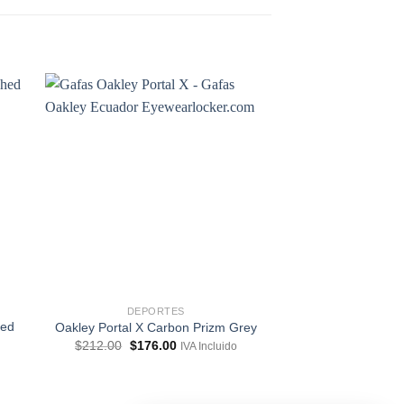
DEPORTES
DEPOR
hed
Oakley Sutro Lit
Oakley Portal X Carbon Prizm Grey
Prizm
El
El
$
212.00
$
176.00
IVA Incluido
precio
precio
$
228.00
IV
original
actual
era:
es:
$212.00.
$176.00.