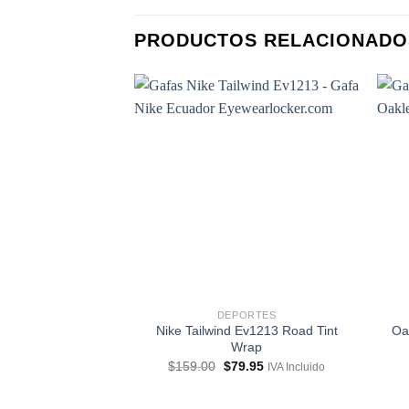
PRODUCTOS RELACIONADO
DEPORTES
Nike Tailwind Ev1213 Road Tint
Oa
Wrap
El
El
$
159.00
$
79.95
IVA Incluido
precio
precio
original
actual
era:
es: