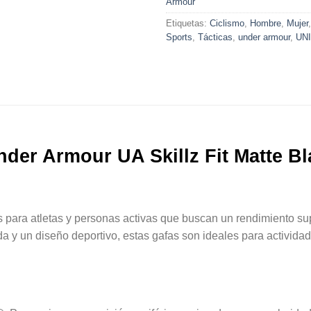
Armour
Etiquetas:
Ciclismo
,
Hombre
,
Mujer
Sports
,
Tácticas
,
under armour
,
UN
der Armour UA Skillz Fit Matte B
 para atletas y personas activas que buscan un rendimiento su
 y un diseño deportivo, estas gafas son ideales para actividade