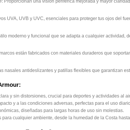
®
: Proporcionan una visión periférica mejorada y mayor claridad
yos UVA, UVB y UVC, esenciales para proteger tus ojos del fuert
stilo moderno y funcional que se adapta a cualquier actividad,
 marcos están fabricados con materiales duraderos que soportan
as nasales antideslizantes y patillas flexibles que garantizan es
 Armour:
clara y sin distorsiones, crucial para deportes y actividades al air
mpacto y a las condiciones adversas, perfectas para el uso diari
gonómicas, diseñadas para largas horas de uso sin molestias.
s para cualquier ambiente, desde la humedad de la Costa hasta 