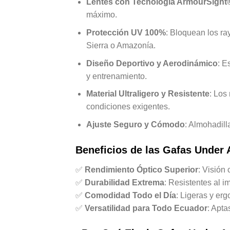
Lentes con Tecnología ArmourSight
máximo.
Protección UV 100%
: Bloquean los ra
Sierra o Amazonía.
Diseño Deportivo y Aerodinámico
: E
y entrenamiento.
Material Ultraligero y Resistente
: Los
condiciones exigentes.
Ajuste Seguro y Cómodo
: Almohadill
Beneficios de las Gafas Under
✅
Rendimiento Óptico Superior
: Visión 
✅
Durabilidad Extrema
: Resistentes al i
✅
Comodidad Todo el Día
: Ligeras y er
✅
Versatilidad para Todo Ecuador
: Apta