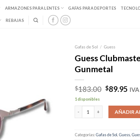
ARMAZONES PARA LENTES
GAFAS PARA DEPORTES
TECNOL
REBAJAS
Gafas de Sol
/
Guess
Guess Clubmaste
Gunmetal
El
El
183.00
89.95
$
$
IVA
precio
pre
1 disponibles
original
act
Guess Clubmaster Shiny Gunme
era:
es:
AÑADIR A
$183.00.
$89
Categorías:
Gafas de Sol
,
Guess
,
Gue