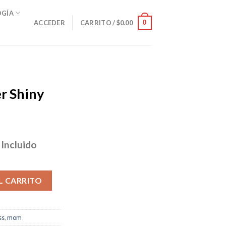
OGÍA
0
ACCEDER
CARRITO /
$
0.00
r Shiny
 Incluido
cio
ual
tal cantidad
L CARRITO
.95.
ss
,
mom