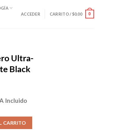
OGÍA
0
ACCEDER
CARRITO /
$
0.00
o Ultra-
te Black
A Incluido
ecio
tual
SP0077 Matte Black 24K cantidad
:
L CARRITO
76.00.