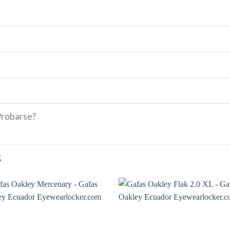
Probarse?
S