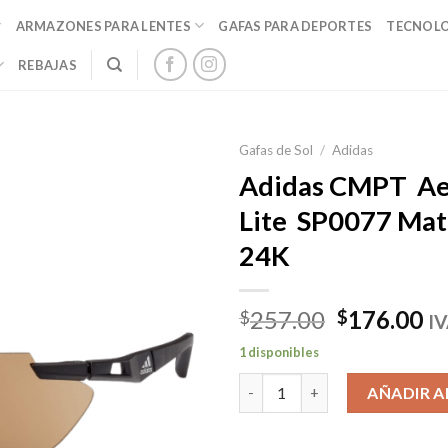
ARMAZONES PARA LENTES
GAFAS PARA DEPORTES
TECNOL
REBAJAS
Gafas de Sol
/
Adidas
Adidas CMPT Aer
Lite SP0077 Mat
24K
El
El
257.00
176.00
$
$
IV
precio
pr
1 disponibles
original
ac
Adidas CMPT Aero Ultra-Lite 
era:
es
AÑADIR A
$257.00.
$1