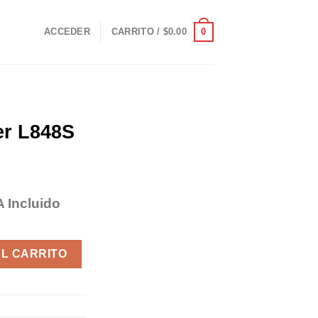
0
ACCEDER
CARRITO /
$
0.00
er L848S
A Incluido
ecio
tual
 Black cantidad
:
AL CARRITO
29.95.