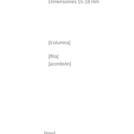
Dimensiones 55-18
mm
[/columna]
[/fila]
[acordeón]
[/row]