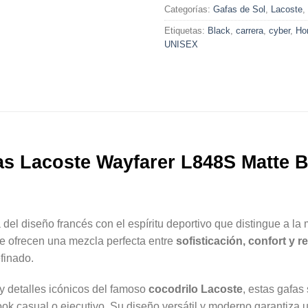
Categorías:
Gafas de Sol
,
Lacoste
,
Etiquetas:
Black
,
carrera
,
cyber
,
Ho
UNISEX
as Lacoste Wayfarer L848S Matte B
el diseño francés con el espíritu deportivo que distingue a la 
e ofrecen una mezcla perfecta entre
sofisticación, confort y r
finado.
 y detalles icónicos del famoso
cocodrilo Lacoste
, estas gafas
 look casual o ejecutivo. Su diseño versátil y moderno garantiza