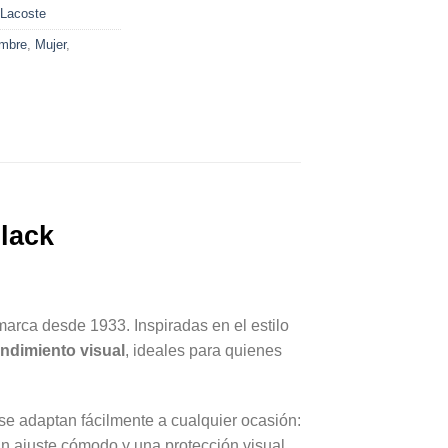
Lacoste
mbre
,
Mujer
,
lack
marca desde 1933. Inspiradas en el estilo
endimiento visual
, ideales para quienes
 se adaptan fácilmente a cualquier ocasión:
 un ajuste cómodo y una protección visual