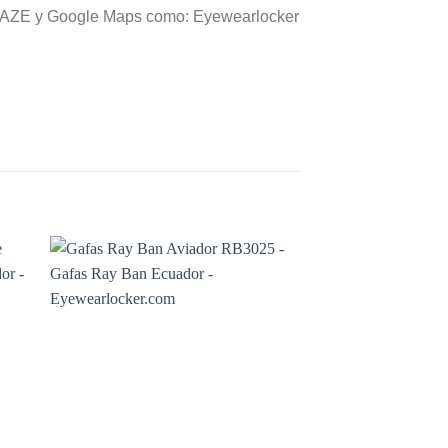
en WAZE y Google Maps como: Eyewearlocker
SIN EXIS