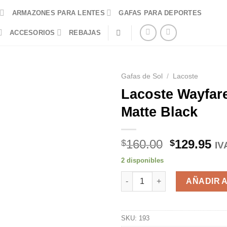
ARMAZONES PARA LENTES
GAFAS PARA DEPORTES
ACCESORIOS
REBAJAS
Gafas de Sol
/
Lacoste
Lacoste Wayfar
Matte Black
El
El
160.00
129.95
$
$
IV
precio
pr
2 disponibles
original
ac
Lacoste Wayfarer L848S Matte
era:
es
AÑADIR 
$160.00.
$1
SKU:
193