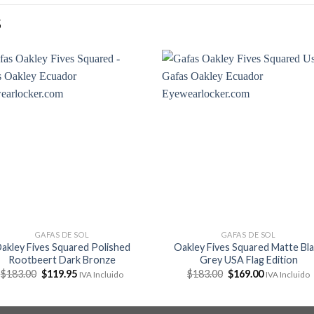
S
GAFAS DE SOL
GAFAS DE SOL
akley Fives Squared Polished
Oakley Fives Squared Matte Bl
Rootbeert Dark Bronze
Grey USA Flag Edition
El
El
El
El
$
183.00
$
119.95
$
183.00
$
169.00
IVA Incluido
IVA Incluido
precio
precio
precio
precio
original
actual
original
actual
era:
es:
era:
es:
$183.00.
$119.95.
$183.00.
$169.00.