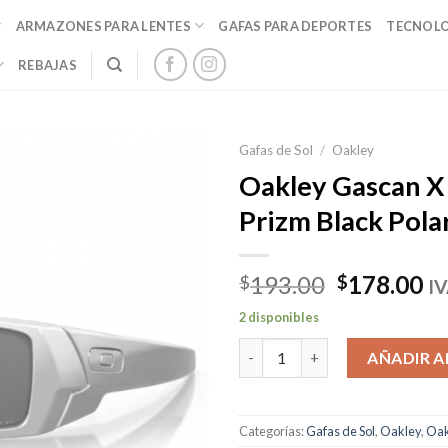
ARMAZONES PARA LENTES
GAFAS PARA DEPORTES
TECNOL
REBAJAS
Gafas de Sol
/
Oakley
Oakley Gascan X 
Prizm Black Pola
El
El
193.00
178.00
$
$
IV
precio
pr
2 disponibles
original
ac
Oakley Gascan X Silver Prizm B
era:
es
AÑADIR A
$193.00.
$1
Categorías:
Gafas de Sol
,
Oakley
,
Oak