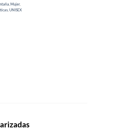
ntaña
,
Mujer
,
ticas
,
UNISEX
larizadas