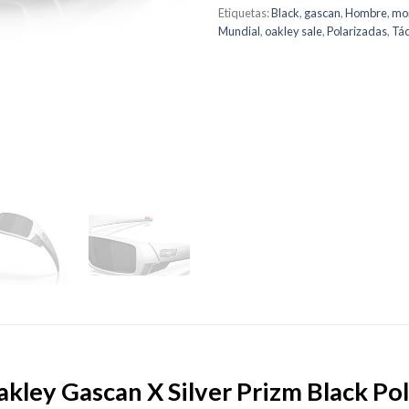
Etiquetas:
Black
,
gascan
,
Hombre
,
mo
Mundial
,
oakley sale
,
Polarizadas
,
Tác
kley Gascan X Silver Prizm Black Po