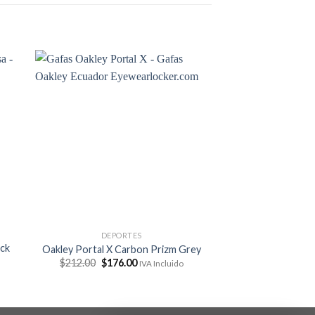
SIN EXIS
DEPORTES
GAFAS D
ack
Oakley Portal X Carbon Prizm Grey
Oakley Gascan Ma
El
El
El
$
212.00
$
176.00
$
178.00
$
169.
IVA Incluido
precio
precio
preci
original
actual
origin
era:
es:
era:
$212.00.
$176.00.
$178.