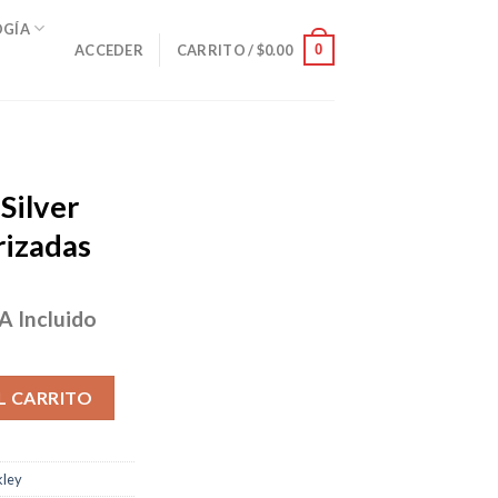
OGÍA
0
ACCEDER
CARRITO /
$
0.00
Silver
rizadas
A Incluido
ecio
tual
lack Polarizadas cantidad
:
L CARRITO
78.00.
ley