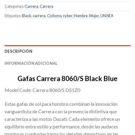
Categorías:
Carrera
,
Carrera
Etiquetas:
Black
,
carrera
,
Ciclismo
,
cyber
,
Hombre
,
Mujer
,
UNISEX
DESCRIPCIÓN
INFORMACIÓN ADICIONAL
Gafas Carrera 8060/S Black Blue
Model Code: Carrera 8060/S D51Z0
Estas gafas de sol para hombre combinan la innovación
vanguardista de Carrera con la presencia distintiva que
caracteriza a las motos Ducati. Cada elemento ofrece un
equilibrio entre estilo y performance, desde las audaces
monturas cuadradas hasta los detalles deportivos en las