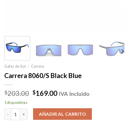
Gafas de Sol
/
Carrera
Carrera 8060/S Black Blue
El
El
203.00
169.00
$
$
IVA Incluido
precio
precio
1 disponibles
original
actual
Carrera 8060/S Black Blue cantidad
era:
es:
AÑADIR AL CARRITO
$203.00.
$169.00.