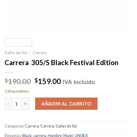
Gafas de Sol
/
Carrera
Carrera 305/S Black Festival Edition
El
El
190.00
159.00
$
$
IVA Incluido
precio
precio
1 disponibles
original
actual
Carrera 305/S Black Festival Edition cantidad
era:
es:
AÑADIR AL CARRITO
$190.00.
$159.00.
Categorías:
Carrera
,
Carrera
,
Gafas de Sol
Etiquetas:
Black
,
carrera
,
Hombre
,
Mujer
,
UNISEX