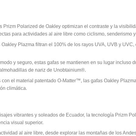
es Prizm Polarized de Oakley optimizan el contraste y la visibil
ctas para actividades al aire libre como ciclismo, senderismo y 
as Oakley Plazma filtran el 100% de los rayos UVA, UVB y UVC,
ómodo y seguro, estas gafas se mantienen en su lugar incluso du
s almohadillas de nariz de Unobtainium®.
s con el material patentado O-Matter™, las gafas Oakley Plazma
ón climática.
aisajes vibrantes y soleados de Ecuador, la tecnología Prizm Pola
cia visual superior.
actividad al aire libre, desde explorar las montañas de los Andes