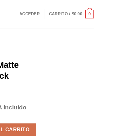
0
ACCEDER
CARRITO /
$
0.00
Matte
ack
A Incluido
ecio
tual
zm Black Polarizadas cantidad
:
AL CARRITO
13.00.