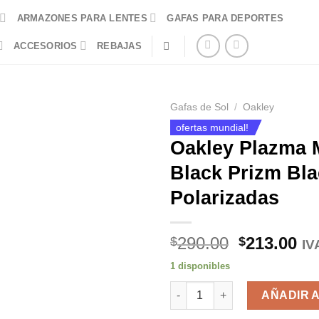
ARMAZONES PARA LENTES
GAFAS PARA DEPORTES
ACCESORIOS
REBAJAS
Gafas de Sol
/
Oakley
ofertas mundial!
Oakley Plazma 
Black Prizm Bl
Polarizadas
El
El
290.00
213.00
$
$
IV
precio
pr
1 disponibles
original
ac
Oakley Plazma Matte Black Pri
era:
es
AÑADIR 
$290.00.
$2