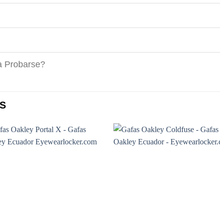
a Probarse?
S