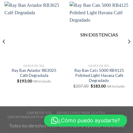
SIN EXISTENCIAS
GAFAS DE SOL
GAFAS DE SOL
Ray Ban Aviador RB3025
Ray Ban Cats 5000 RB4125
Café Degradada
Polished Light Havana Café
Degradado
$
193.00
IVA Incluido
El
El
$
207.00
$
183.00
IVA Incluido
precio
precio
original
actual
era:
es:
$207.00.
$183.00.
GAFAS DE SOL
ARMAZONES PARA LENTES
GAFAS PARA DEPORTES
TECNOLOGÍA
ACCESORIOS
REBAJAS
¿Cómo puedo ayudarte?
Todos los derechos reservados 2026 ©
Eyewear locker.com