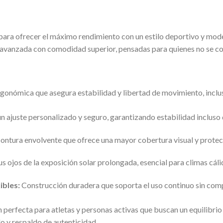
ara ofrecer el máximo rendimiento con un estilo deportivo y modern
a avanzada con comodidad superior, pensadas para quienes no se c
onómica que asegura estabilidad y libertad de movimiento, incluso
n ajuste personalizado y seguro, garantizando estabilidad incluso
ntura envolvente que ofrece una mayor cobertura visual y protecci
s ojos de la exposición solar prolongada, esencial para climas cál
ibles:
Construcción duradera que soporta el uso continuo sin co
n perfecta para atletas y personas activas que buscan un equilibrio 
o y respaldo de autenticidad.