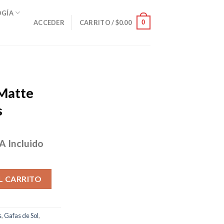
OGÍA
0
ACCEDER
CARRITO /
$
0.00
Matte
s
A Incluido
ecio
tual
larizadas cantidad
:
L CARRITO
76.00.
s
,
Gafas de Sol
,