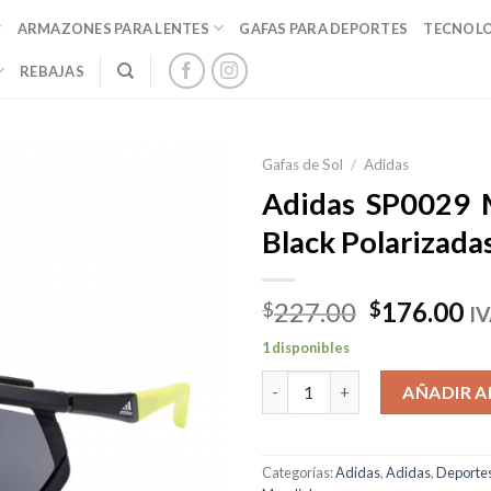
ARMAZONES PARA LENTES
GAFAS PARA DEPORTES
TECNOL
REBAJAS
Gafas de Sol
/
Adidas
Adidas SP0029 
Black Polarizada
El
El
227.00
176.00
$
$
IV
precio
pr
1 disponibles
original
ac
Adidas SP0029 Matte Black Po
era:
es
AÑADIR A
$227.00.
$1
Categorías:
Adidas
,
Adidas
,
Deporte