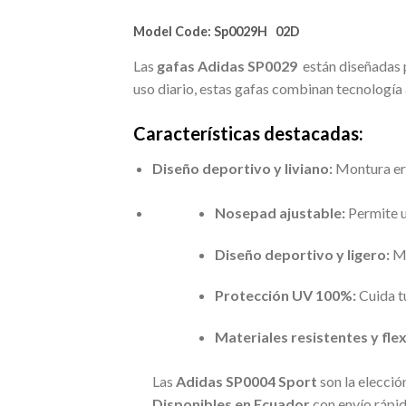
Model Code:
Sp0029H 02D
Las
gafas Adidas SP0029
están diseñadas p
uso diario, estas gafas combinan tecnologí
Características destacadas:
Diseño deportivo y liviano:
Montura erg
Nosepad ajustable:
Permite u
Diseño deportivo y ligero:
Mo
Protección UV 100%:
Cuida tu
Materiales resistentes y flex
Las
Adidas SP0004 Sport
son la elecció
Disponibles en Ecuador
con envío rápid