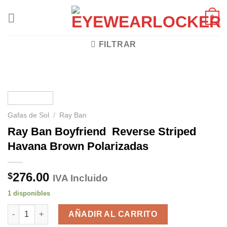
Skip
0
to
content
FILTRAR
Gafas de Sol
/
Ray Ban
Ray Ban Boyfriend Reverse Striped
Havana Brown Polarizadas
276.00
$
IVA Incluido
1 disponibles
Ray Ban Boyfriend Reverse Striped Havana Brown Polarizadas
AÑADIR AL CARRITO