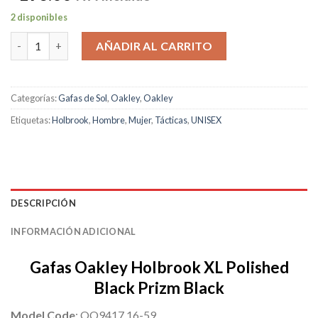
2 disponibles
Oakley Holbrook XL Polished Black Prizm Black cantidad
AÑADIR AL CARRITO
Categorías:
Gafas de Sol
,
Oakley
,
Oakley
Etiquetas:
Holbrook
,
Hombre
,
Mujer
,
Tácticas
,
UNISEX
DESCRIPCIÓN
INFORMACIÓN ADICIONAL
Gafas Oakley Holbrook XL Polished
Black Prizm Black
Model Code
:
OO9417 16-59