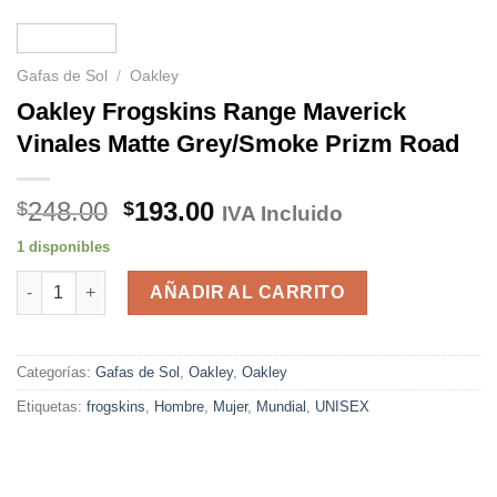
Gafas de Sol
/
Oakley
Oakley Frogskins Range Maverick
Vinales Matte Grey/Smoke Prizm Road
El
El
248.00
193.00
$
$
IVA Incluido
precio
precio
1 disponibles
original
actual
Oakley Frogskins Range Maverick Vinales Matte Grey/Smoke P
era:
es:
AÑADIR AL CARRITO
$248.00.
$193.00.
Categorías:
Gafas de Sol
,
Oakley
,
Oakley
Etiquetas:
frogskins
,
Hombre
,
Mujer
,
Mundial
,
UNISEX