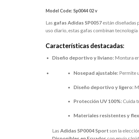
Model Code:
Sp0044 02 v
Las
gafas Adidas SP0057
están diseñadas p
uso diario, estas gafas combinan tecnologí
Características destacadas:
Diseño deportivo y liviano:
Montura erg
Nosepad ajustable:
Permite u
Diseño deportivo y ligero:
Mo
Protección UV 100%:
Cuida tu
Materiales resistentes y flex
Las
Adidas SP0004 Sport
son la elecció
Disponibles en Ecuador
con envío rápid