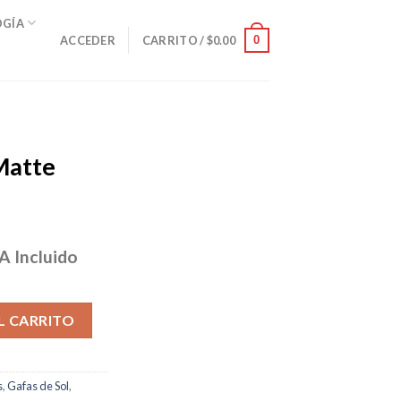
OGÍA
0
ACCEDER
CARRITO /
$
0.00
Matte
A Incluido
ecio
tual
ue cantidad
:
L CARRITO
76.00.
s
,
Gafas de Sol
,