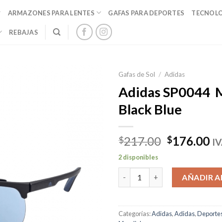
ARMAZONES PARA LENTES
GAFAS PARA DEPORTES
TECNOL
REBAJAS
Gafas de Sol
/
Adidas
Adidas SP0044 
Black Blue
El
El
217.00
176.00
$
$
IV
precio
pr
2 disponibles
original
ac
Adidas SP0044 Matte Black Bl
era:
es
AÑADIR A
$217.00.
$1
Categorías:
Adidas
,
Adidas
,
Deporte