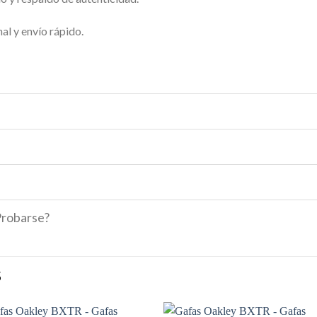
al y envío rápido.
Probarse?
S