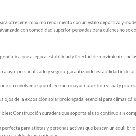
ara ofrecer el máximo rendimiento con un estilo deportivo y modern
a avanzada con comodidad superior, pensadas para quienes no se c
onómica que asegura estabilidad y libertad de movimiento, incluso
n ajuste personalizado y seguro, garantizando estabilidad incluso
ntura envolvente que ofrece una mayor cobertura visual y protecci
s ojos de la exposición solar prolongada, esencial para climas cál
ibles:
Construcción duradera que soporta el uso continuo sin co
n perfecta para atletas y personas activas que buscan un equilibrio 
o y respaldo de autenticidad.