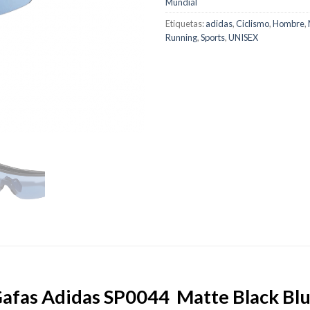
Mundial
Etiquetas:
adidas
,
Ciclismo
,
Hombre
,
Running
,
Sports
,
UNISEX
afas Adidas SP0044 Matte Black Bl