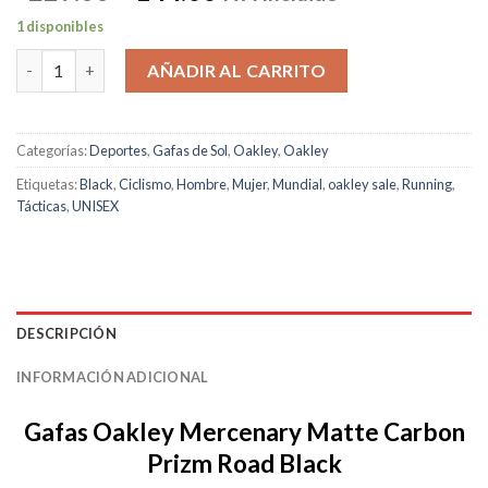
precio
precio
1 disponibles
original
actual
Oakley Mercenary Matte Carbon Prizm Road Black cantidad
era:
es:
AÑADIR AL CARRITO
$229.00.
$144.00.
Categorías:
Deportes
,
Gafas de Sol
,
Oakley
,
Oakley
Etiquetas:
Black
,
Ciclismo
,
Hombre
,
Mujer
,
Mundial
,
oakley sale
,
Running
,
Tácticas
,
UNISEX
DESCRIPCIÓN
INFORMACIÓN ADICIONAL
Gafas Oakley Mercenary Matte Carbon
Prizm Road Black