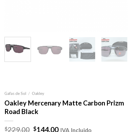
Gafas de Sol
/
Oakley
Oakley Mercenary Matte Carbon Prizm
Road Black
El
El
229.00
144.00
$
$
IVA Incluido