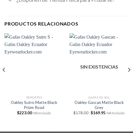
PRODUCTOS RELACIONADOS
SIN EXISTENCIAS
DEPORTES
GAFAS DE SOL
Oakley Sutro Matte Black
Oakley Gascan Matte Black
Prizm Road
Grey
El
El
$
223.00
$
178.00
$
169.95
IVA Incluido
IVA Incluido
precio
precio
original
actual
era:
es:
$178.00.
$169.95.