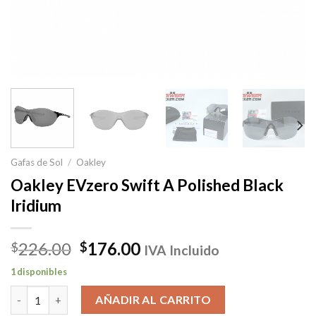
Gafas de Sol
/
Oakley
Oakley EVzero Swift A Polished Black
Iridium
El
El
226.00
176.00
$
$
IVA Incluido
precio
precio
1 disponibles
original
actual
Oakley EVzero Swift A Polished Black Iridium cantidad
era:
es:
AÑADIR AL CARRITO
$226.00.
$176.00.