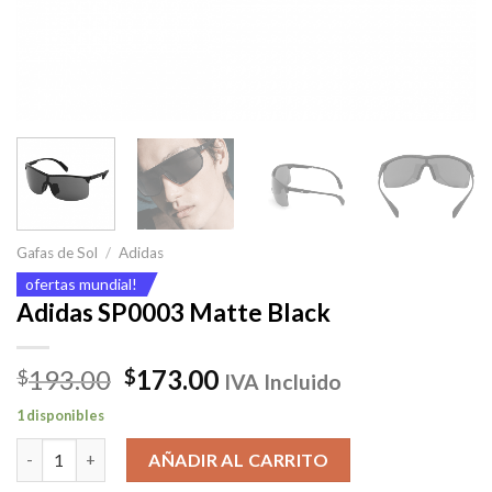
Gafas de Sol
/
Adidas
ofertas mundial!
Adidas SP0003 Matte Black
El
El
193.00
173.00
$
$
IVA Incluido
precio
precio
1 disponibles
original
actual
Adidas SP0003 Matte Black cantidad
era:
es:
AÑADIR AL CARRITO
$193.00.
$173.00.