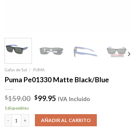
Gafas de Sol
/
PUMA
Puma Pe01330 Matte Black/Blue
El
El
159.00
99.95
$
$
IVA Incluido
precio
precio
1 disponibles
original
actual
Puma Pe01330 Matte Black/Blue cantidad
era:
es:
AÑADIR AL CARRITO
$159.00.
$99.95.