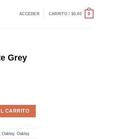
0
ACCEDER
CARRITO /
$
0.00
te Grey
izm Road cantidad
AL CARRITO
,
Oakley
,
Oakley