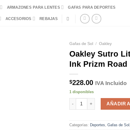
ARMAZONES PARA LENTES
GAFAS PARA DEPORTES
ACCESORIOS
REBAJAS
Gafas de Sol
/
Oakley
Oakley Sutro Li
Ink Prizm Road
228.00
$
IVA Incluido
1 disponibles
Oakley Sutro Lite Grey Ink Pr
AÑADIR 
Categorías:
Deportes
,
Gafas de Sol