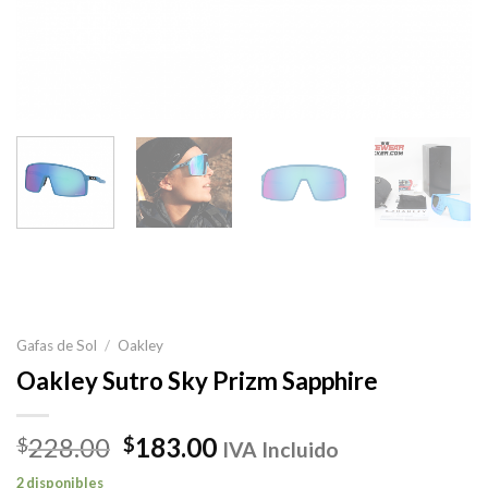
Gafas de Sol
/
Oakley
Oakley Sutro Sky Prizm Sapphire
El
El
228.00
183.00
$
$
IVA Incluido
precio
precio
2 disponibles