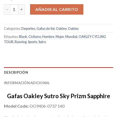
original
actual
Oakley Sutro Sky Prizm Sapphire cantidad
era:
es:
AÑADIR AL CARRITO
$228.00.
$183.00.
Categorías:
Deportes
,
Gafas de Sol
,
Oakley
,
Oakley
Etiquetas:
Black
,
Ciclismo
,
Hombre
,
Mujer
,
Mundial
,
OAKLEY CYCLING
TOUR
,
Running
,
Sports
,
Sutro
DESCRIPCIÓN
INFORMACIÓN ADICIONAL
Gafas Oakley Sutro Sky Prizm Sapphire
Model Code:
OO9406-0737 140