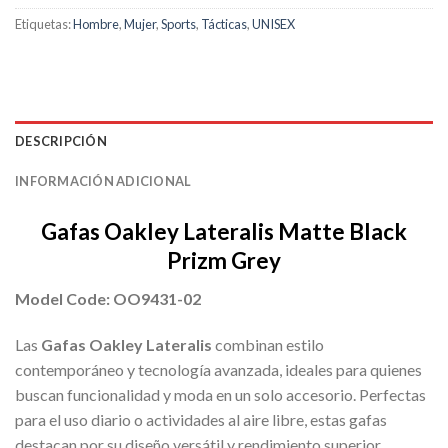
Etiquetas:
Hombre
,
Mujer
,
Sports
,
Tácticas
,
UNISEX
DESCRIPCIÓN
INFORMACIÓN ADICIONAL
Gafas Oakley Lateralis Matte Black
Prizm Grey
Model Code: OO9431-02
Las
Gafas Oakley Lateralis
combinan estilo
contemporáneo y tecnología avanzada, ideales para quienes
buscan funcionalidad y moda en un solo accesorio. Perfectas
para el uso diario o actividades al aire libre, estas gafas
destacan por su diseño versátil y rendimiento superior.