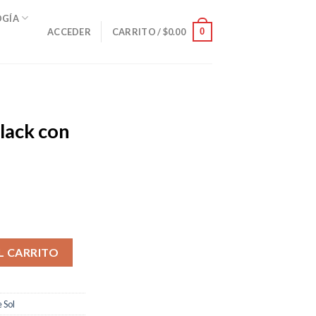
OGÍA
0
ACCEDER
CARRITO /
$
0.00
lack con
 lente cantidad
L CARRITO
 Sol