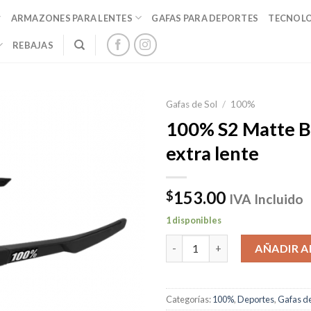
ARMAZONES PARA LENTES
GAFAS PARA DEPORTES
TECNOL
REBAJAS
Gafas de Sol
/
100%
100% S2 Matte B
extra lente
153.00
$
IVA Incluido
1 disponibles
100% S2 Matte Black con extra
AÑADIR A
Categorías:
100%
,
Deportes
,
Gafas de