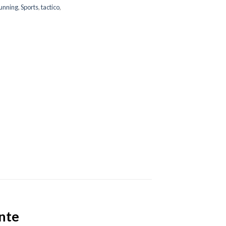
unning
,
Sports
,
tactico
,
nte