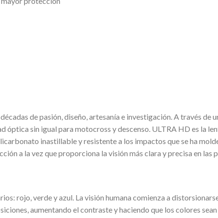
a mayor protección
écadas de pasión, diseño, artesanía e investigación. A través de 
d óptica sin igual para motocross y descenso. ULTRA HD es la lent
icarbonato inastillable y resistente a los impactos que se ha mold
ción a la vez que proporciona la visión más clara y precisa en las p
os: rojo, verde y azul. La visión humana comienza a distorsionarse
iciones, aumentando el contraste y haciendo que los colores sean 