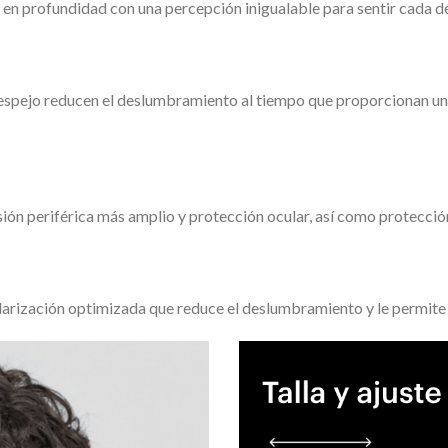
en profundidad con una percepción inigualable para sentir cada det
e espejo reducen el deslumbramiento al tiempo que proporcionan u
sión periférica más amplio y protección ocular, así como protección
ización optimizada que reduce el deslumbramiento y le permite ve