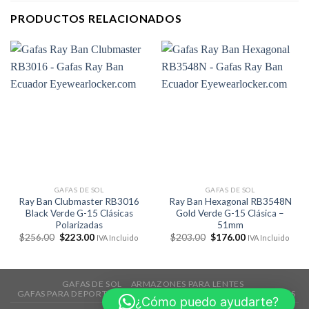
PRODUCTOS RELACIONADOS
GAFAS DE SOL
GAFAS DE SOL
Ray Ban Clubmaster RB3016
Ray Ban Hexagonal RB3548N
Black Verde G-15 Clásicas
Gold Verde G-15 Clásica –
Polarizadas
51mm
El
El
El
El
$
256.00
$
223.00
$
203.00
$
176.00
IVA Incluido
IVA Incluido
precio
precio
precio
precio
original
actual
original
actual
era:
es:
era:
es:
$256.00.
$223.00.
$203.00.
$176.00.
GAFAS DE SOL
ARMAZONES PARA LENTES
GAFAS PARA DEPORTES
TECNOLOGÍA
ACCESORIOS
REBAJAS
¿Cómo puedo ayudarte?