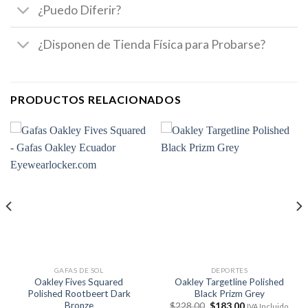
¿Puedo Diferir?
¿Disponen de Tienda Física para Probarse?
PRODUCTOS RELACIONADOS
GAFAS DE SOL
DEPORTES
Oakley Fives Squared
Oakley Targetline Polished
Polished Rootbeert Dark
Black Prizm Grey
Bronze
El
El
$
228.00
$
183.00
IVA Incluido