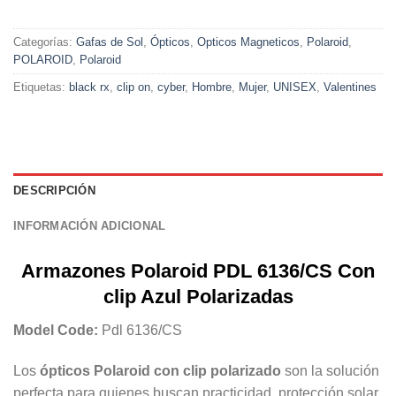
Categorías:
Gafas de Sol
,
Ópticos
,
Opticos Magneticos
,
Polaroid
,
POLAROID
,
Polaroid
Etiquetas:
black rx
,
clip on
,
cyber
,
Hombre
,
Mujer
,
UNISEX
,
Valentines
DESCRIPCIÓN
INFORMACIÓN ADICIONAL
Armazones Polaroid PDL 6136/CS Con
clip Azul Polarizadas
Model Code:
Pdl 6136/CS
Los
ópticos Polaroid con clip polarizado
son la solución
perfecta para quienes buscan practicidad, protección solar