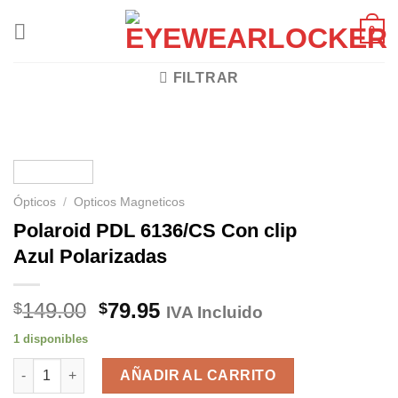
Skip
0
to
content
FILTRAR
Ópticos
/
Opticos Magneticos
Polaroid PDL 6136/CS Con clip
Azul Polarizadas
El
El
149.00
79.95
$
$
IVA Incluido
precio
precio
1 disponibles
original
actual
Polaroid PDL 6136/CS Con clip Azul Polarizadas cantidad
era:
es:
AÑADIR AL CARRITO
$149.00.
$79.95.