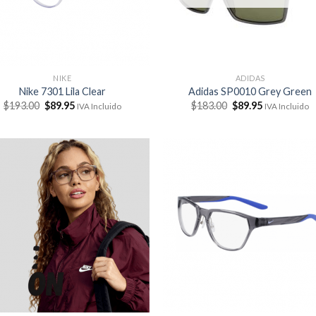
NIKE
ADIDAS
Nike 7301 Lila Clear
Adidas SP0010 Grey Green
El
El
El
El
$
193.00
$
89.95
$
183.00
$
89.95
IVA Incluido
IVA Incluido
precio
precio
precio
precio
original
actual
original
actual
era:
es:
era:
es:
$193.00.
$89.95.
$183.00.
$89.95.