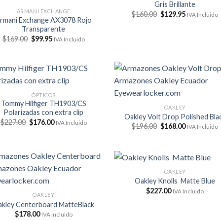
Gris Brillante
ARMANI EXCHANGE
El
El
$
160.00
$
129.95
IVA Incluido
rmani Exchange AX3078 Rojo
precio
precio
original
actual
Transparente
era:
es:
El
El
$
169.00
$
99.95
IVA Incluido
$160.00.
$129.95.
precio
precio
original
actual
era:
es:
$169.00.
$99.95.
ÓPTICOS
Tommy Hilfiger TH1903/CS
OAKLEY
Polarizadas con extra clip
Oakley Volt Drop Polished Bla
El
El
$
227.00
$
176.00
IVA Incluido
El
El
$
196.00
$
168.00
IVA Incluido
precio
precio
precio
precio
original
actual
original
actual
era:
es:
era:
es:
$227.00.
$176.00.
$196.00.
$168.00.
OAKLEY
Oakley Knolls Matte Blue
$
227.00
IVA Incluido
OAKLEY
kley Centerboard MatteBlack
$
178.00
IVA Incluido