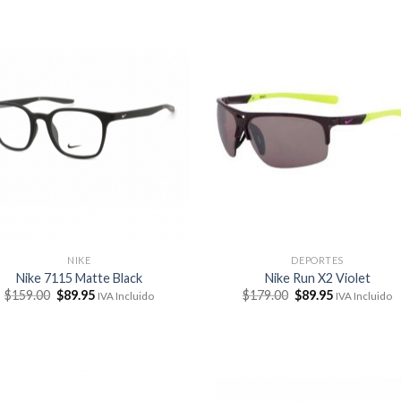
NIKE
DEPORTES
Nike 7115 Matte Black
Nike Run X2 Violet
El
El
El
El
$
159.00
$
89.95
$
179.00
$
89.95
IVA Incluido
IVA Incluido
precio
precio
precio
precio
original
actual
original
actual
era:
es:
era:
es:
$159.00.
$89.95.
$179.00.
$89.95.