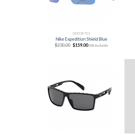
DEPORTES
Nike Expedition Shield Blue
El
El
$
230.00
$
159.00
IVA Incluido
precio
precio
original
actual
era:
es:
$230.00.
$159.00.