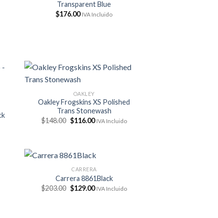
Transparent Blue
$
176.00
IVA Incluido
OAKLEY
Oakley Frogskins XS Polished
Trans Stonewash
ck
El
El
$
148.00
$
116.00
IVA Incluido
precio
precio
original
actual
era:
es:
$148.00.
$116.00.
CARRERA
Carrera 8861Black
El
El
$
203.00
$
129.00
IVA Incluido
precio
precio
original
actual
era:
es:
$203.00.
$129.00.