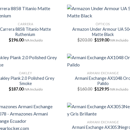
CARRERA
ÓPTICOS
Carrera 8858 Titanio Matte
Armazon Under Armour UA 50
Ruthenium
Matte Black
El
El
$
196.00
$
203.00
$
159.00
IVA Incluido
IVA Incluido
precio
precio
original
actual
era:
es:
$203.00.
$159.00.
OAKLEY
ARMANI EXCHANGE
akley Plank 2.0 Polished Grey
Armani Exchange AX1048 Or
Smoke
Palido
El
El
$
187.00
$
160.00
$
129.95
IVA Incluido
IVA Incluido
precio
precio
original
actual
era:
es:
$160.00.
$129.95.
ARMANI EXCHANGE
Armani Exchange AX3053Negro