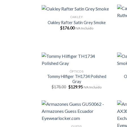
OAKLEY
Oakley Rafter Satin Grey Smoke
$
176.00
IVA Incluido
ÓPTICOS
Tommy Hilfiger TH1734 Polished
O
Gray
El
El
$
178.00
$
129.95
IVA Incluido
precio
precio
original
actual
era:
es:
$178.00.
$129.95.
GUESS