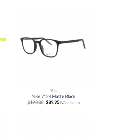
NIKE
Nike 7124 Matte Black
El
El
$
193.00
$
89.95
IVA Incluido
precio
precio
original
actual
era:
es:
$193.00.
$89.95.