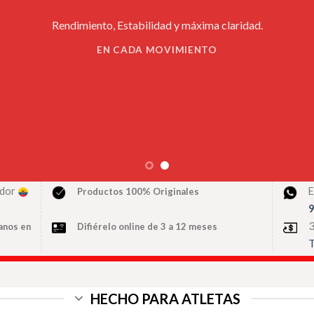
Rendimiento, Estabilidad y máxima claridad.
EN CADA MOVIMIENTO
ador
E
Productos 100% Originales
9
3
anos
en
Difiérelo online de 3 a 12 meses
T
HECHO PARA ATLETAS