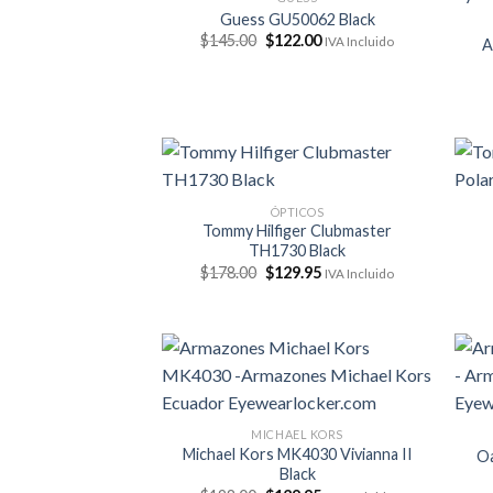
Guess GU50062 Black
El
El
$
145.00
$
122.00
IVA Incluido
A
precio
precio
original
actual
era:
es:
$145.00.
$122.00.
ÓPTICOS
Tommy Hilfiger Clubmaster
TH1730 Black
El
El
$
178.00
$
129.95
IVA Incluido
precio
precio
original
actual
era:
es:
$178.00.
$129.95.
MICHAEL KORS
Michael Kors MK4030 Vivianna II
Oa
Black