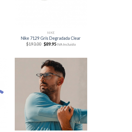
NIKE
Nike 7129 Gris Degradada Clear
El
El
$
193.00
$
89.95
IVA Incluido
precio
precio
original
actual
era:
es:
$193.00.
$89.95.