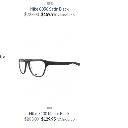
NIKE
Nike 8050 Satin Black
El
El
$
223.00
$
159.95
IVA Incluido
precio
precio
original
actual
era:
es:
$223.00.
$159.95.
tra
NIKE
Nike 7400 Matte Black
El
El
$
203.00
$
129.95
IVA Incluido
precio
precio
original
actual