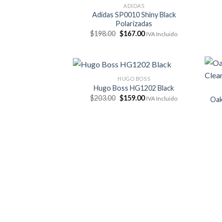
ADIDAS
Adidas SP0010 Shiny Black
Polarizadas
El
El
$
198.00
$
167.00
IVA Incluido
precio
precio
original
actual
era:
es:
$198.00.
$167.00.
HUGO BOSS
Hugo Boss HG1202 Black
El
El
$
203.00
$
159.00
IVA Incluido
Oak
precio
precio
original
actual
era:
es:
$203.00.
$159.00.