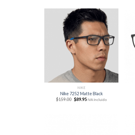
NIKE
Nike 7252 Matte Black
El
El
$
159.00
$
89.95
IVA Incluido
precio
precio
original
actual
era:
es:
$159.00.
$89.95.