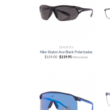
DEPORTES
Nike Skylon Ace Black Polarizadas
El
El
$
159.00
$
119.95
IVA Incluido
precio
precio
original
actual
era:
es:
$159.00.
$119.95.