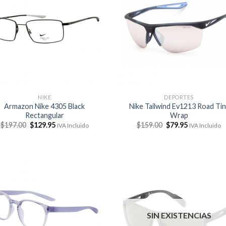
NIKE
DEPORTES
Armazon Nike 4305 Black
Nike Tailwind Ev1213 Road Tin
Rectangular
Wrap
El
El
El
El
$
197.00
$
129.95
$
159.00
$
79.95
IVA Incluido
IVA Incluido
precio
precio
precio
precio
original
actual
original
actual
era:
es:
era:
es:
$197.00.
$129.95.
$159.00.
$79.95.
SIN EXISTENCIAS