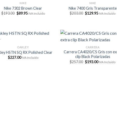
NIKE
NIKE
Nike 7302 Brown Clear
Nike 7400 Gris Transparente
El
El
El
El
$
193.00
$
89.95
$
203.00
$
129.95
IVA Incluido
IVA Incluido
precio
precio
precio
precio
original
actual
original
actual
era:
es:
era:
es:
$193.00.
$89.95.
$203.00.
$129.95.
OAKLEY
CARRERA
Carrera CA4020/CS Gris con ex
ley HSTN SQ RX Polished Clear
clip Black Polarizadas
$
227.00
IVA Incluido
El
El
$
257.00
$
193.00
IVA Incluido
precio
precio
original
actual
era:
es:
$257.00.
$193.00.