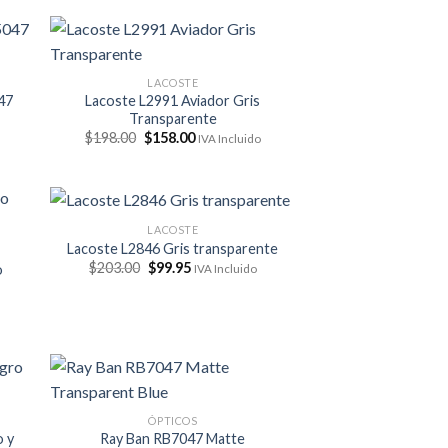
era:
es:
$203.00.
$129.95.
LACOSTE
47
Lacoste L2991 Aviador Gris
Transparente
El
El
$
198.00
$
158.00
IVA Incluido
precio
precio
original
actual
era:
es:
$198.00.
$158.00.
LACOSTE
Lacoste L2846 Gris transparente
El
El
$
203.00
$
99.95
o
IVA Incluido
precio
precio
original
actual
era:
es:
$203.00.
$99.95.
ÓPTICOS
 y
Ray Ban RB7047 Matte