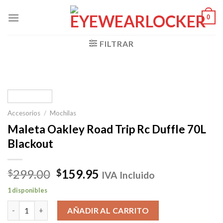
Skip
0
to
content
FILTRAR
Accesorios
/
Mochilas
Maleta Oakley Road Trip Rc Duffle 70L
Blackout
El
El
299.00
159.95
$
$
IVA Incluido
precio
precio
1 disponibles
original
actual
Maleta Oakley Road Trip Rc Duffle 70L Blackout cantidad
era:
es:
AÑADIR AL CARRITO
$299.00.
$159.95.