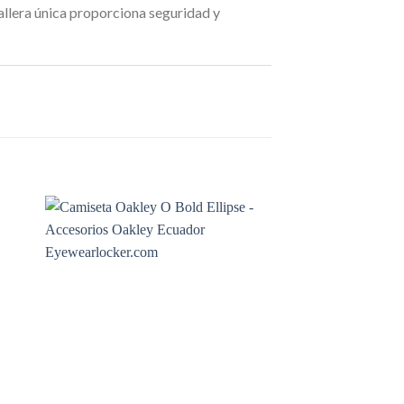
llera única proporciona seguridad y
SIN EXIS