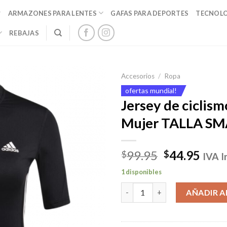
ARMAZONES PARA LENTES
GAFAS PARA DEPORTES
TECNOL
REBAJAS
Accesorios
/
Ropa
ofertas mundial!
Jersey de ciclism
Mujer TALLA SM
El
El
99.95
44.95
$
$
IVA I
precio
prec
1 disponibles
original
actu
Jersey de ciclismo Black Muje
era:
es:
AÑADIR A
$99.95.
$44.