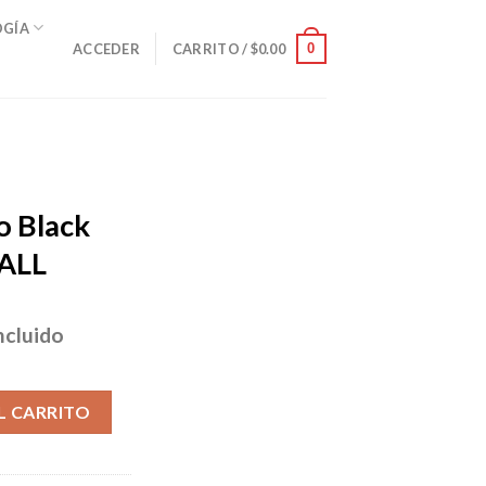
OGÍA
0
ACCEDER
CARRITO /
$
0.00
o Black
ALL
ncluido
io
al
r TALLA SMALL cantidad
L CARRITO
95.