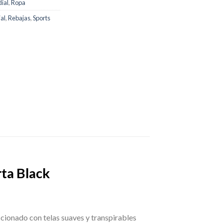
ial
,
Ropa
al
,
Rebajas
,
Sports
ta Black
ccionado con telas suaves y transpirables