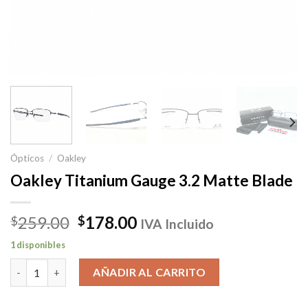
Ópticos
/
Oakley
Oakley Titanium Gauge 3.2 Matte Blade
El
El
259.00
178.00
$
$
IVA Incluido
precio
precio
1 disponibles
original
actual
Oakley Titanium Gauge 3.2 Matte Blade cantidad
era:
es:
AÑADIR AL CARRITO
$259.00.
$178.00.