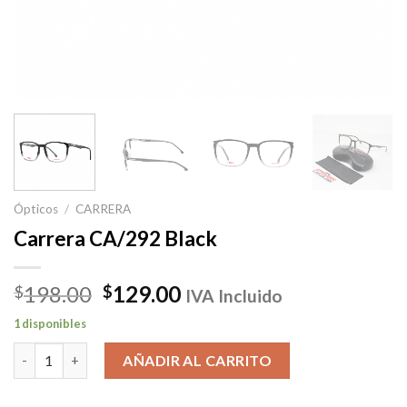
Ópticos
/
CARRERA
Carrera CA/292 Black
El
El
198.00
129.00
$
$
IVA Incluido
precio
precio
1 disponibles
original
actual
Carrera CA/292 Black cantidad
era:
es:
AÑADIR AL CARRITO
$198.00.
$129.00.