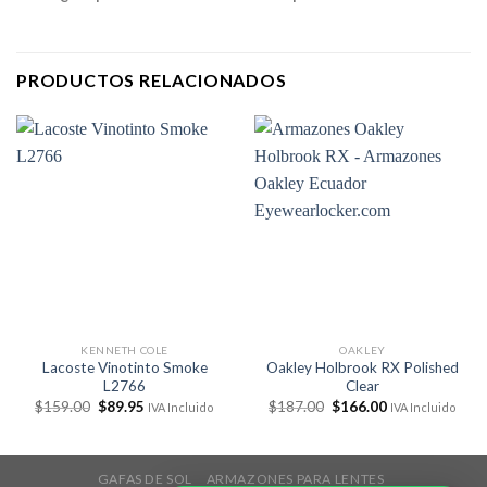
PRODUCTOS RELACIONADOS
KENNETH COLE
OAKLEY
Lacoste Vinotinto Smoke
Oakley Holbrook RX Polished
L2766
Clear
El
El
El
El
$
159.00
$
89.95
$
187.00
$
166.00
IVA Incluido
IVA Incluido
precio
precio
precio
precio
original
actual
original
actual
era:
es:
era:
es:
$159.00.
$89.95.
$187.00.
$166.00.
GAFAS DE SOL
ARMAZONES PARA LENTES